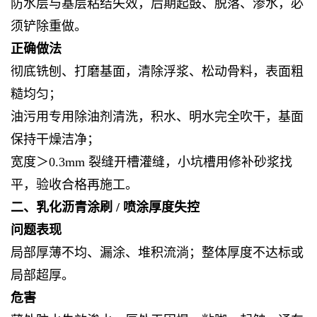
防水层与基层粘结失效，后期起鼓、脱落、渗水，必
须铲除重做。
正确做法
彻底铣刨、打磨基面，清除浮浆、松动骨料，表面粗
糙均匀；
油污用专用除油剂清洗，积水、明水完全吹干，基面
保持干燥洁净；
宽度＞0.3mm 裂缝开槽灌缝，小坑槽用修补砂浆找
平，验收合格再施工。
二、乳化沥青涂刷 / 喷涂厚度失控
问题表现
局部厚薄不均、漏涂、堆积流淌；整体厚度不达标或
局部超厚。
危害