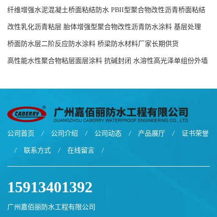
现货工厂
纤维增强水泥混凝土桥面粘结防水 PBII型聚合物改性沥青桥面粘结
防水涂料源头工厂
改性乳化沥青粘层 胎体增强型聚合物改性沥青防水涂料 基层处理
剂-双层双组份环氧树脂解说
桥面防水层二阶反应防水涂料 桥梁防水材料厂家长期供货
高性能水性聚合物粘层面层涂料 抗碱封闭 水溶性高光泽单组份外墙
涂料
公司首页
/
公司介绍
/
公司动态
/
产品展厅
/
证书荣誉
/
联系方式
/
在线留言
/
15913401392
广州嘉佰丽防水工程有限公司