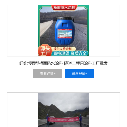
料
纤维增强型桥面防水涂料 隧道工程用涂料工厂批发
查看详情+
联系报价+