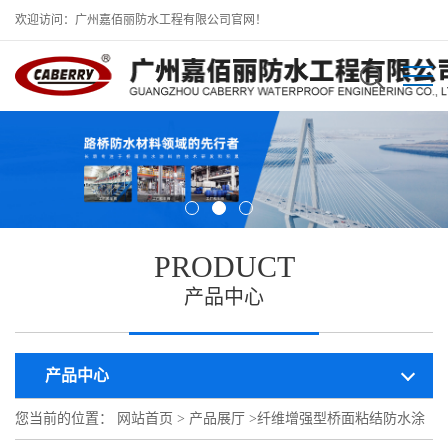
欢迎访问：广州嘉佰丽防水工程有限公司官网！
PRODUCT
产品中心
产品中心
您当前的位置：
网站首页
>
产品展厅
>
纤维增强型桥面粘结防水涂