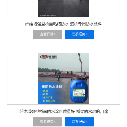
纤维增强型桥面粘结防水 道桥专用防水涂料
查看详情+
联系报价+
纤维增强型桥面防水涂料质量好-桥梁防水层的用途
查看详情+
联系报价+