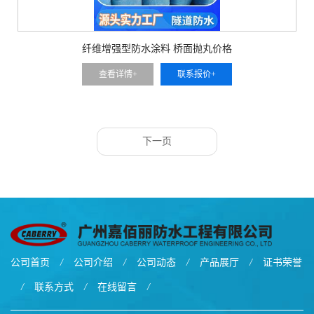
纤维增强型防水涂料 桥面抛丸价格
查看详情+
联系报价+
下一页
公司首页
/
公司介绍
/
公司动态
/
产品展厅
/
证书荣誉
/
联系方式
/
在线留言
/