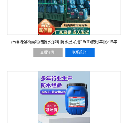
纤维增强桥面粘结防水涂料 防水层采用PB(II)使用年限>15年
查看详情+
联系报价+