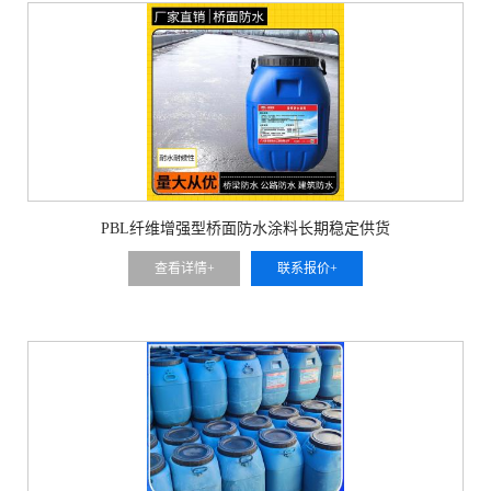
PBL纤维增强型桥面防水涂料长期稳定供货
查看详情+
联系报价+