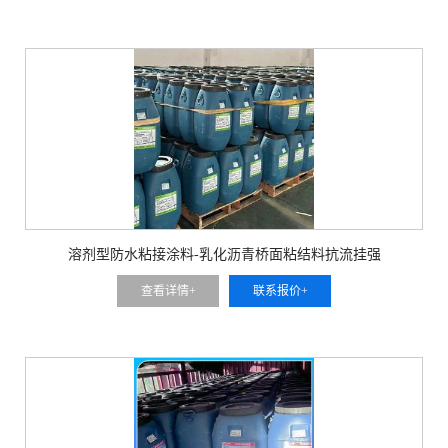
溶剂型防水粘接涂料-乳化沥青桥面粘结料抗流挂强
查看详情+
联系报价+