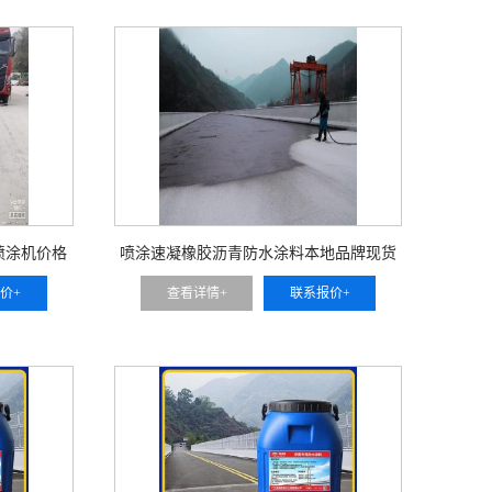
喷涂机价格
喷涂速凝橡胶沥青防水涂料本地品牌现货
供应
价+
查看详情+
联系报价+