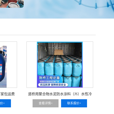
厂家包运费
道桥用聚合物水泥防水涂料（JS）水性冷
施工（L 型）防水粘结层厂家
价+
查看详情+
联系报价+