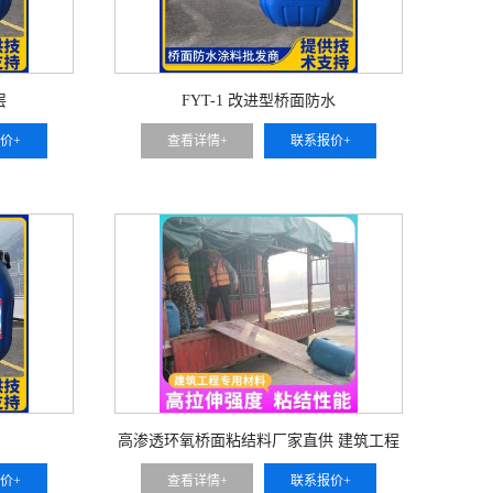
层
FYT-1 改进型桥面防水
价+
查看详情+
联系报价+
高渗透环氧桥面粘结料厂家直供 建筑工程
防水卷材涂料全套货源
价+
查看详情+
联系报价+