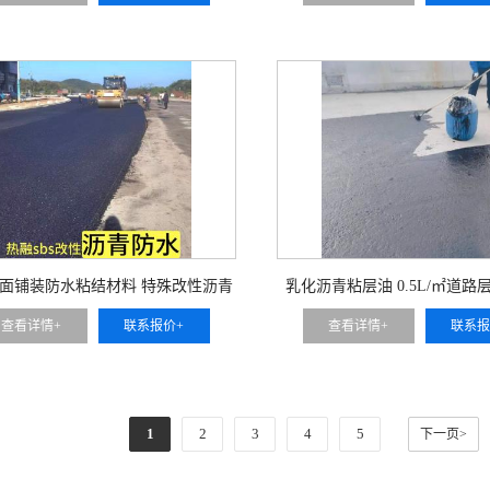
面铺装防水粘结材料 特殊改性沥青
乳化沥青粘层油 0.5L/㎡道
涂布类防水材料源头厂家
桥梁复合防水涂层厂
查看详情+
联系报价+
查看详情+
联系报
1
2
3
4
5
下一页>