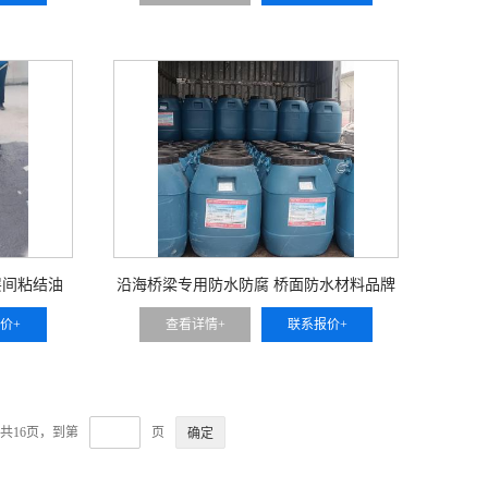
路层间粘结油
沿海桥梁专用防水防腐 桥面防水材料品牌
家
路桥工程防水供应商
价+
查看详情+
联系报价+
共16页，到第
页