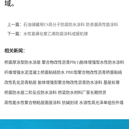
域。
上一篇：
石油储罐用ES高分子防腐防水涂料 防渗漏高性能涂料
下一篇：
水性氯磺化聚乙烯防腐涂料成膜机理
相关新闻：
桥面厚涂型防水涂层 聚合物改性沥青PB(1)胎体增强型水性防水涂料
现货工厂
纤维增强水泥混凝土桥面粘结防水 PBII型聚合物改性沥青桥面粘结
防水涂料源头工厂
改性乳化沥青粘层 胎体增强型聚合物改性沥青防水涂料 基层处理
剂-双层双组份环氧树脂解说
桥面防水层二阶反应防水涂料 桥梁防水材料厂家长期供货
高性能水性聚合物粘层面层涂料 抗碱封闭 水溶性高光泽单组份外墙
涂料