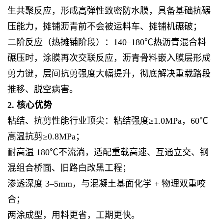
生共聚反应，形成高弹性致密防水膜，具备基础抗碾
压能力，摊铺沥青前不会被运料车、摊铺机碾破；
二阶反应（热摊铺阶段）：140–180℃热沥青混合料
碾压时，涂膜再次交联反应，沥青骨料嵌入膜层形成
剪力键，层间抗剪强度大幅提升，彻底解决重载路段
推移、脱空病害。
2. 核心优势
粘结、抗剪性能行业顶尖：粘结强度≥1.0MPa，60℃
高温抗剪≥0.8MPa；
耐高温 180℃不流淌，适配重载高速、互通立交、钢
混组合桥面、旧路白改黑工程；
渗透深度 3–5mm，与混凝土基面化学 + 物理双重咬
合；
两涂成型，用料更省，工期更快。