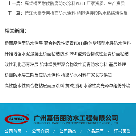
上一篇：
高架桥面耐候防腐防水涂料PB-II 厂家资质、生产资质
下一篇：
跨江大桥专用桥面防水涂料 桥隧连接段防水粘结活性反
应改性沥青
相关新闻：
桥面厚涂型防水涂层 聚合物改性沥青PB(1)胎体增强型水性防水涂料
现货工厂
纤维增强水泥混凝土桥面粘结防水 PBII型聚合物改性沥青桥面粘结
防水涂料源头工厂
改性乳化沥青粘层 胎体增强型聚合物改性沥青防水涂料 基层处理
剂-双层双组份环氧树脂解说
桥面防水层二阶反应防水涂料 桥梁防水材料厂家长期供货
高性能水性聚合物粘层面层涂料 抗碱封闭 水溶性高光泽单组份外墙
涂料
公司首页
/
公司介绍
/
公司动态
/
产品展厅
/
证书荣誉