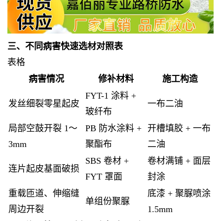
三、不同病害快速选材对照表
表格
病害情况
修补材料
施工构造
FYT-1 涂料 +
发丝细裂零星起皮
一布二油
玻纤布
局部空鼓开裂 1～
PB 防水涂料 +
开槽填胶 + 一布
3mm
聚酯布
二油
SBS 卷材 +
卷材满铺 + 面层
连片起皮基面破损
FYT 罩面
封涂
重载匝道、伸缩缝
底漆 + 聚脲喷涂
单组份聚脲
周边开裂
1.5mm