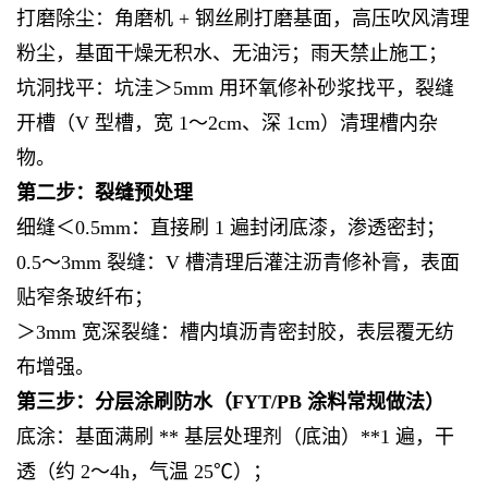
打磨除尘：角磨机 + 钢丝刷打磨基面，高压吹风清理
粉尘，基面干燥无积水、无油污；雨天禁止施工；
坑洞找平：坑洼＞5mm 用环氧修补砂浆找平，裂缝
开槽（V 型槽，宽 1～2cm、深 1cm）清理槽内杂
物。
第二步：裂缝预处理
细缝＜0.5mm：直接刷 1 遍封闭底漆，渗透密封；
0.5～3mm 裂缝：V 槽清理后灌注沥青修补膏，表面
贴窄条玻纤布；
＞3mm 宽深裂缝：槽内填沥青密封胶，表层覆无纺
布增强。
第三步：分层涂刷防水（FYT/PB 涂料常规做法）
底涂：基面满刷 ** 基层处理剂（底油）**1 遍，干
透（约 2～4h，气温 25℃）；