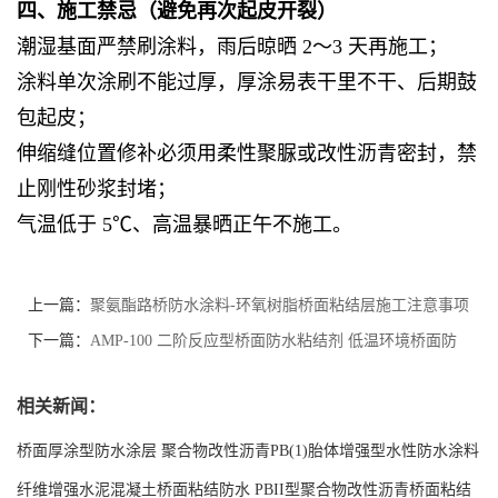
四、施工禁忌（避免再次起皮开裂）
潮湿基面严禁刷涂料，雨后晾晒 2～3 天再施工；
涂料单次涂刷不能过厚，厚涂易表干里不干、后期鼓
包起皮；
伸缩缝位置修补必须用柔性聚脲或改性沥青密封，禁
止刚性砂浆封堵；
气温低于 5℃、高温暴晒正午不施工。
上一篇：
聚氨酯路桥防水涂料-环氧树脂桥面粘结层施工注意事项
下一篇：
AMP-100 二阶反应型桥面防水粘结剂 低温环境桥面防
水涂料施工技巧
相关新闻：
桥面厚涂型防水涂层 聚合物改性沥青PB(1)胎体增强型水性防水涂料
现货工厂
纤维增强水泥混凝土桥面粘结防水 PBII型聚合物改性沥青桥面粘结