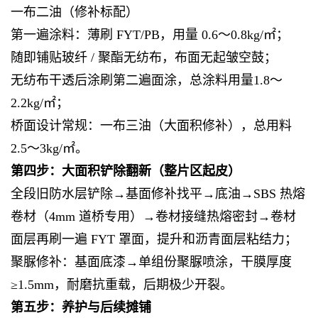
一布二油（修补标配）
第一遍涂料：薄刷 FYT/PB，用量 0.6～0.8kg/㎡；
随即铺贴玻纤 / 聚酯无纺布，布面无起皱空鼓；
无纺布干透后涂刷第二遍面涂，总涂料用量1.8～
2.2kg/㎡；
桥面设计常规：一布三油（大面积修补），总用料
2.5～3kg/㎡。
第四步：大面积铲除翻新（整片区起皮）
全段旧防水层铲除→基面修补找平→底油→SBS 热熔
卷材（4mm 道桥专用）→卷材接缝热熔密封→卷材
面层再刷一遍 FYT 罩面，提升和沥青面层粘结力；
聚脲修补：基面底漆→单组份聚脲喷涂，干膜厚度
≥1.5mm，耐磨抗重载，后期极少开裂。
第五步：养护与后续摊铺