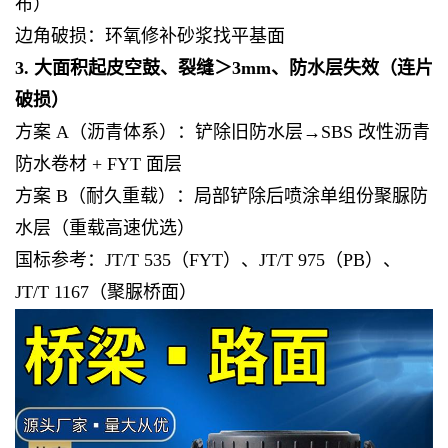
布）
边角破损：环氧修补砂浆找平基面
3. 大面积起皮空鼓、裂缝＞3mm、防水层失效（连片
破损）
方案 A（沥青体系）：铲除旧防水层→SBS 改性沥青
防水卷材 + FYT 面层
方案 B（耐久重载）：局部铲除后喷涂单组份聚脲防
水层（重载高速优选）
国标参考：JT/T 535（FYT）、JT/T 975（PB）、
JT/T 1167（聚脲桥面）