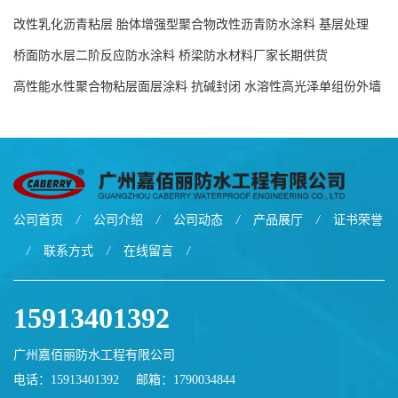
防水涂料源头工厂
改性乳化沥青粘层 胎体增强型聚合物改性沥青防水涂料 基层处理
剂-双层双组份环氧树脂解说
桥面防水层二阶反应防水涂料 桥梁防水材料厂家长期供货
高性能水性聚合物粘层面层涂料 抗碱封闭 水溶性高光泽单组份外墙
涂料
公司首页
/
公司介绍
/
公司动态
/
产品展厅
/
证书荣誉
/
联系方式
/
在线留言
/
15913401392
广州嘉佰丽防水工程有限公司
电话：15913401392
邮箱：
1790034844