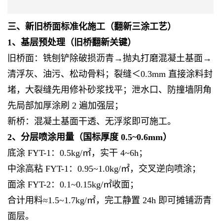
三、新旧桥面标准化施工（翻新三涂工艺）
1、基层预处理（旧桥翻新关键）
旧桥面：铣刨铲除破损沥青→抛丸打磨混凝土基面→
清浮灰、油污、松动骨料；裂缝＜0.3mm 直接涂料封
堵，大裂缝先用修补砂浆找平；泄水口、防撞墙阴角
先局部加厚涂刷 2 遍加强层；
新桥：混凝土基面干透、无浮浆即可施工。
2、分层喷涂用量（国标厚度 0.5~0.6mm）
底涂 FYT-1：0.5kg/㎡，实干 4~6h；
中涂高粘 FYT-1：0.95~1.0kg/㎡，交叉逆向喷涂；
面涂 FYT-2：0.1~0.15kg/㎡收面；
合计用料≈1.5~1.7kg/㎡，完工静置 24h 即可摊铺沥青
面层。