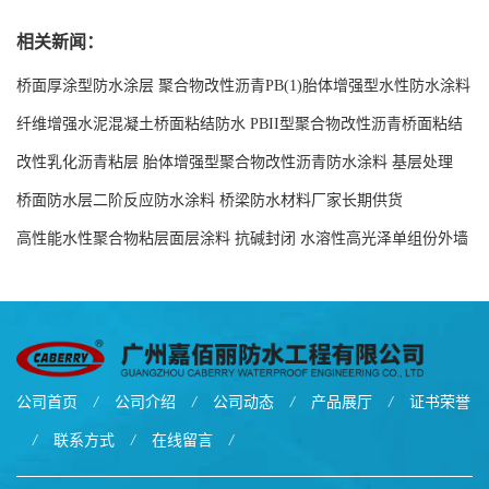
丽防水生产厂家
相关新闻：
桥面厚涂型防水涂层 聚合物改性沥青PB(1)胎体增强型水性防水涂料
现货工厂
纤维增强水泥混凝土桥面粘结防水 PBII型聚合物改性沥青桥面粘结
防水涂料源头工厂
改性乳化沥青粘层 胎体增强型聚合物改性沥青防水涂料 基层处理
剂-双层双组份环氧树脂解说
桥面防水层二阶反应防水涂料 桥梁防水材料厂家长期供货
高性能水性聚合物粘层面层涂料 抗碱封闭 水溶性高光泽单组份外墙
涂料
公司首页
/
公司介绍
/
公司动态
/
产品展厅
/
证书荣誉
/
联系方式
/
在线留言
/