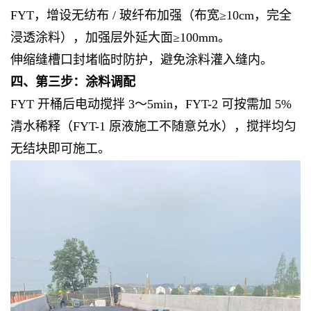
FYT，增设无纺布 / 玻纤布加强（布宽≥10cm，完全
浸透涂料），加强层外延大面≥100mm。
伸缩缝槽口封堵临时防护，避免涂料灌入缝内。
四、第三步：涂料调配
FYT 开桶后电动搅拌 3～5min，FYT-2 可按需加 5%
清水稀释（FYT-1 原液施工不随意兑水），搅拌均匀
无结块即可施工。