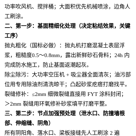
功率吹风机、搅拌桶；大面积优先机械喷涂，边角人
工刷涂。
二、第一步：基面精细化处理（决定粘结效果，关键
工序）
抛丸粗化（国标必做）：抛丸机打磨混凝土表层浮
浆，粗糙度0.5～0.8mm，露出新鲜砂石骨料；24h 内
完成防水施工，防止基面返潮起灰。
除尘除污：大功率空压机 + 吸尘器全面清灰；油污部
位用专用除油剂清洗晾干；凸起砂浆疙瘩打磨找平。
裂缝修补：≤2mm 细微裂缝直接用 FYT 涂料封闭；
＞2mm 裂缝用环氧修补砂浆填平打磨平整。
三、第二步：节点加强预处理（泄水口、防撞墙根
部、伸缩缝、阴角）
所有阴阳角、落水口、梁板接缝先人工刷涂 2 遍