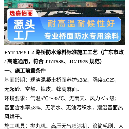
FYT-1/FYT-2 路桥防水涂料标准施工工艺（广东市政
/ 高速通用，符合 JT/T535、JC/T975 规范）
一、施工前置条件
基面龄期：现浇混凝土桥面养护≥28d，强度≥C25，
无起砂、空鼓、掉皮、蜂窝麻面。
环境要求：气温5℃～35℃、无雨天、风力＜5 级；
基面含水率≤8%、无明水、无油污积水，潮湿基面热
风烘干。
施工机具：抛丸机、高压无气喷涂机、滚筒毛刷、大