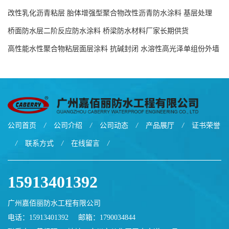
防水涂料源头工厂
改性乳化沥青粘层 胎体增强型聚合物改性沥青防水涂料 基层处理
剂-双层双组份环氧树脂解说
桥面防水层二阶反应防水涂料 桥梁防水材料厂家长期供货
高性能水性聚合物粘层面层涂料 抗碱封闭 水溶性高光泽单组份外墙
涂料
公司首页
/
公司介绍
/
公司动态
/
产品展厅
/
证书荣誉
/
联系方式
/
在线留言
/
15913401392
广州嘉佰丽防水工程有限公司
电话：15913401392
邮箱：
1790034844