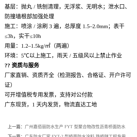
基层：抛丸 / 铣刨清理，无浮浆、无明水；泄水口、
防撞墙根部加强处理
施工：喷涂 / 涂刷 3 遍，总厚度 1.5–2.0mm；表干
≤3h，实干≤10h
用量：1.2–1.5kg/㎡（两遍）
环境：5℃以上施工，雨天 / 五级风以上禁止作业
?? 资质与服务
厂家直销、资质齐全（检测报告、合格证、开户许可
证）
可开增值税专用发票，支持对公付款
广东现货，1 天内发货，物流直达工地
上一篇：
广州嘉佰丽防水生产 FYT 型聚合物改性沥青桥面防水
涂料 符合公路桥梁防水施工规范
下一篇：
广东防水厂家 FYT-2 型桥面防水涂料 路桥隧工程专用