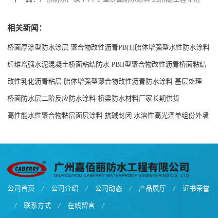
抗冻融耐候性强
相关新闻：
桥面厚涂型防水涂层 聚合物改性沥青PB(1)胎体增强型水性防水涂料
现货工厂
纤维增强水泥混凝土桥面粘结防水 PBII型聚合物改性沥青桥面粘结
防水涂料源头工厂
改性乳化沥青粘层 胎体增强型聚合物改性沥青防水涂料 基层处理
剂-双层双组份环氧树脂解说
桥面防水层二阶反应防水涂料 桥梁防水材料厂家长期供货
高性能水性聚合物粘层面层涂料 抗碱封闭 水溶性高光泽单组份外墙
涂料
公司首页
/
公司介绍
/
公司动态
/
产品展厅
/
证书荣誉
/
联系方式
/
在线留言
/