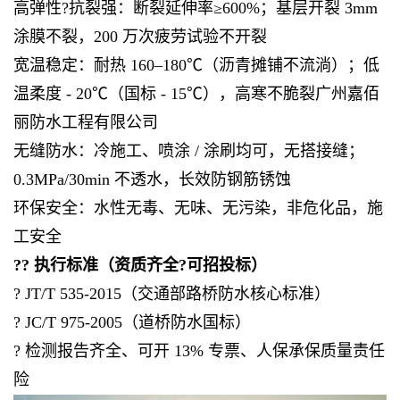
高弹性?抗裂强：断裂延伸率≥600%；基层开裂 3mm
涂膜不裂，200 万次疲劳试验不开裂
宽温稳定：耐热 160–180℃（沥青摊铺不流淌）；低
温柔度 - 20℃（国标 - 15℃），高寒不脆裂广州嘉佰
丽防水工程有限公司
无缝防水：冷施工、喷涂 / 涂刷均可，无搭接缝；
0.3MPa/30min 不透水，长效防钢筋锈蚀
环保安全：水性无毒、无味、无污染，非危化品，施
工安全
?? 执行标准（资质齐全?可招投标）
? JT/T 535-2015（交通部路桥防水核心标准）
? JC/T 975-2005（道桥防水国标）
? 检测报告齐全、可开 13% 专票、人保承保质量责任
险