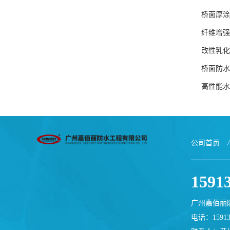
桥面厚涂
纤维增强
改性乳化
桥面防水
高性能水
公司首页
/
1591
广州嘉佰丽
电话：15913