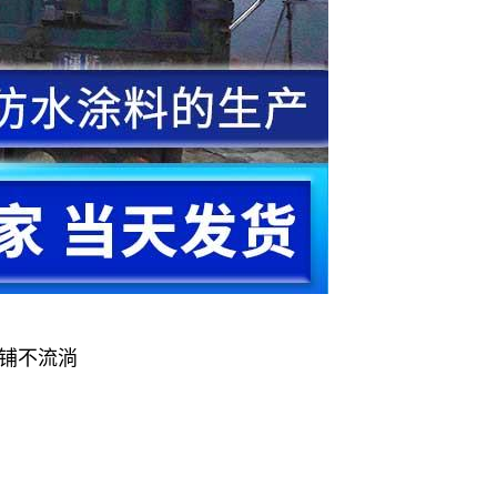
摊铺不流淌