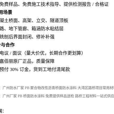
免费样品、免费施工技术指导、提供检测报告 / 合格证
适用场景
凝土桥面、高架、立交、隧道顶板
路、地下管廊、箱涵防水粘结层
铣刨后界面封闭、修补补强
报价与合作
电议 / 面议（量大价优，长期合作更划算）
嘉佰丽原厂正品，质量保障
预付 30% 订金，货到工地付清尾款
：
广州防水厂家 PB 聚合物改性沥青桥面防水涂料 大湾区路桥项目常用材
：
广州厂家 PB 桥面防水涂料 免费提供样品送检 路桥工程材料一站式供
闻：