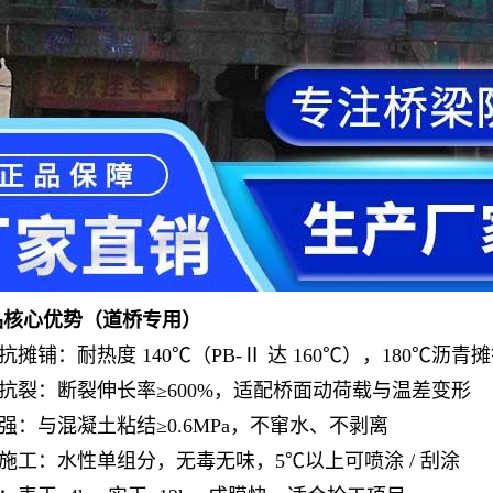
产品核心优势（道桥专用）
抗摊铺：耐热度 140℃（PB-Ⅱ 达 160℃），180℃沥青
抗裂：断裂伸长率≥600%，适配桥面动荷载与温差变形
强：与混凝土粘结≥0.6MPa，不窜水、不剥离
施工：水性单组分，无毒无味，5℃以上可喷涂 / 刮涂