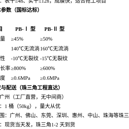
：表干≤4h、实干≤12h，成膜快，适合抢工项目
技术参数（国标达标）
目
PB-Ⅰ 型
PB-Ⅱ 型
量
≥45%
≥50%
140℃无流淌
160℃无流淌
性
-10℃无裂纹
-15℃无裂纹
长率
≥800%
≥600%
度
≥0.6MPa
≥0.6MPa
供应与配送（珠三角工程直达）
广州（工厂直营，无中间商）
：1 桶（50kg），量大从优
围：广州、佛山、东莞、深圳、惠州、中山、珠海等珠三
：现货当天发，珠三角1-2 天到货