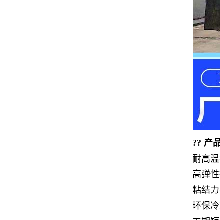
?? 
耐高温
高弹性
粘结力
环保冷