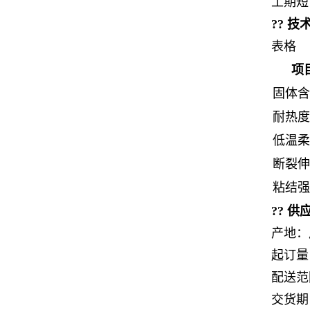
工期短
?? 
表格
项
固体含
耐热度
低温柔
断裂伸
粘结强
?? 
产地：
起订量
配送范
交货期