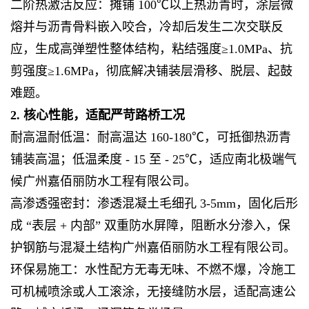
二阶热激活反应：摊铺 100℃以上热沥青时，涂层微
熔并与沥青骨料嵌入咬合，冷却后发生二次交联反
应，生成高弹塑性整体结构，粘结强度≥1.0MPa、抗
剪强度≥1.6MPa，彻底解决铺装层滑移、脱层、起鼓
难题。
2. 核心性能，适配严苛路桥工况
耐高温耐低温：耐高温达 160-180℃，可抵御热沥青
铺装高温；低温柔度 - 15 至 - 25℃，适应南北极端气
候广州嘉佰丽防水工程有限公司。
高渗透强密封：渗透混凝土毛细孔 3-5mm，固化后形
成 “表层 + 内部” 双重防水屏障，阻断水分渗入，保
护钢筋与混凝土结构广州嘉佰丽防水工程有限公司。
环保易施工：水性配方无毒无味、不燃不爆，冷施工
可机械喷涂或人工滚涂，无接缝防水层，适配高速公