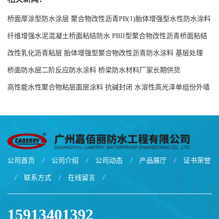
桥面厚涂型防水涂层 聚合物改性沥青PB(1)胎体增强型水性防水涂料
现货工厂
纤维增强水泥混凝土桥面粘结防水 PBII型聚合物改性沥青桥面粘结
防水涂料源头工厂
改性乳化沥青粘层 胎体增强型聚合物改性沥青防水涂料 基层处理
剂-双层双组份环氧树脂解说
桥面防水层二阶反应防水涂料 桥梁防水材料厂家长期供货
高性能水性聚合物粘层面层涂料 抗碱封闭 水溶性高光泽单组份外墙
涂料
公司首页
/
公司介绍
/
公司动态
/
产品展厅
/
证书荣誉
/
联系方式
/
在线留言
/
15913401392