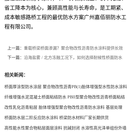
省工降本为核心，兼顾高性能与长寿命，是工期紧、
成本敏感路桥工程的最优防水方案广州嘉佰丽防水工
程有限公司。
上一篇：
重载桥梁桥面渗漏？聚合物改性沥青防水涂料提供长效
防护
下一篇：
沿海盐雾 / 北方冻融工况下，如何选择耐候性桥面防水
涂料？
相关新闻：
桥面厚涂型防水涂层 聚合物改性沥青PB(1)胎体增强型水性防水涂料
现货工厂
纤维增强水泥混凝土桥面粘结防水 PBII型聚合物改性沥青桥面粘结
防水涂料源头工厂
改性乳化沥青粘层 胎体增强型聚合物改性沥青防水涂料 基层处理
剂-双层双组份环氧树脂解说
桥面防水层二阶反应防水涂料 桥梁防水材料厂家长期供货
高性能水性聚合物粘层面层涂料 抗碱封闭 水溶性高光泽单组份外墙