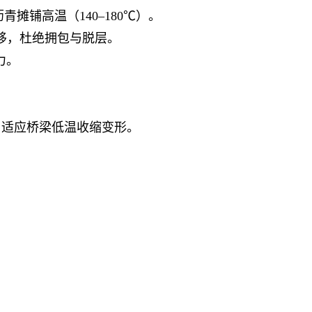
青摊铺高温（140–180℃）。
不推移，杜绝拥包与脱层。
力。
裂，适应桥梁低温收缩变形。