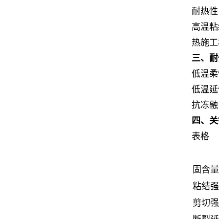
耐热性
高温粘
热施工
三、耐
低温柔
低温延
抗冻融
四、关键
表格
固含量
粘结强
剪切强