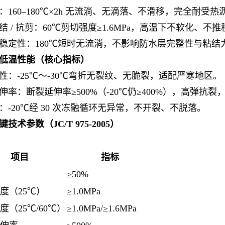
：160–180℃×2h 无流淌、无滴落、不滑移，完全耐受热沥
结 / 抗剪：60℃剪切强度≥1.6MPa，高温下不软化、
稳定性：180℃短时无流淌，不影响防水层完整性与粘结
低温性能（核心指标）
性：-25℃～-30℃弯折无裂纹、无脆裂，适配严寒地区。
伸率：断裂延伸率≥500%（-20℃仍≥400%），高弹抗
：-20℃经 30 次冻融循环无异常，不开裂、不脱落。
技术参数（JC/T 975-2005）
项目
指标
≥50%
度（25℃）
≥1.0MPa
度（25℃/60℃）
≥1.0MPa/≥1.6MPa