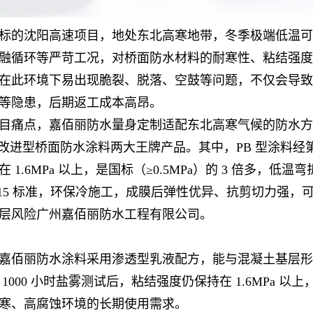
标的沈阳高速项目，地处东北高寒地带，冬季极端低温可达
融循环等严苛工况，对桥面防水材料的耐寒性、粘结强度
在此环境下易出现脆裂、脱落、空鼓等问题，不仅会导致
等隐患，后期返工成本高昂。
目痛点，嘉佰丽防水量身定制适配东北高寒气候的防水方
-1 改进型桥面防水涂料两大王牌产品。其中，PB 型涂料经
 1.6MPa 以上，是国标（≥0.5MPa）的 3 倍多，低温
-2015 标准，环保冷施工，成膜后弹性优异、抗剪切力
层风险广州嘉佰丽防水工程有限公司。
嘉佰丽防水涂料采用渗透型乳液配方，能与混凝土基层形成
 1000 小时盐雾测试后，粘结强度仍保持在 1.6MPa 以上
寒、高腐蚀环境的长期使用需求。