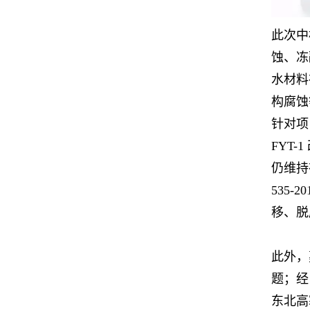
此次中
蚀、冻
水材料
构腐蚀
针对项
FYT
仍维持在
535
移、脱
此外，
题；经
东北高