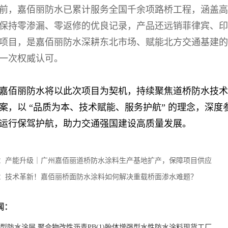
前，嘉佰丽防水已累计服务全国千余项路桥工程，涵盖高
保持零渗漏、零返修的优良记录，产品还远销菲律宾、印
项目，是嘉佰丽防水深耕东北市场、赋能北方交通基建的
一次权威认可。
嘉佰丽防水将以此次项目为契机，持续聚焦道桥防水技术
案，以 “品质为本、技术赋能、服务护航” 的理念，深
运行保驾护航，助力交通强国建设高质量发展。
：
产能升级｜广州嘉佰丽道桥防水涂料生产基地扩产，保障项目供应
：
技术革新！嘉佰丽桥面防水涂料如何解决重载桥面渗水难题？
闻：
型防水涂层 聚合物改性沥青PB(1)胎体增强型水性防水涂料现货工厂