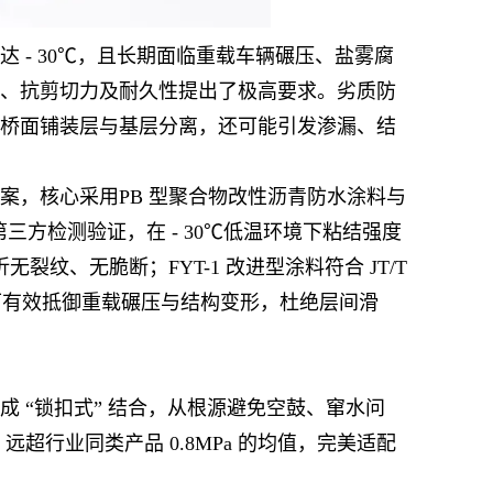
 - 30℃，且长期面临重载车辆碾压、盐雾腐
、抗剪切力及耐久性提出了极高要求。劣质防
桥面铺装层与基层分离，还可能引发渗漏、结
案，核心采用PB 型聚合物改性沥青防水涂料与
第三方检测验证，在 - 30℃低温环境下粘结强度
弯折无裂纹、无脆断；FYT-1 改进型涂料符合 JT/T
强，可有效抵御重载碾压与结构变形，杜绝层间滑
 “锁扣式” 结合，从根源避免空鼓、窜水问
，远超行业同类产品 0.8MPa 的均值，完美适配