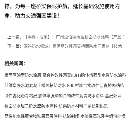
撑，为每一座桥梁保驾护航，延长基础设施使用寿
命，助力交通强国建设！
上一篇：
【事件 / 成果】！广州嘉佰丽抗拉桥面防水涂料【产品 /
技术 / 项目】再添新突破
下一篇：
深耕防水领域！嘉佰丽改性沥青桥面防水厂家以【技术
/ 品质 / 服务】守护【工程 / 建筑】安全
相关新闻：
桥面厚涂型防水涂层 聚合物改性沥青PB(1)胎体增强型水性防水涂料
现货工厂
纤维增强水泥混凝土桥面粘结防水 PBII型聚合物改性沥青桥面粘结
防水涂料源头工厂
改性乳化沥青粘层 胎体增强型聚合物改性沥青防水涂料 基层处理
剂-双层双组份环氧树脂解说
桥面防水层二阶反应防水涂料 桥梁防水材料厂家长期供货
高性能水性聚合物粘层面层涂料 抗碱封闭 水溶性高光泽单组份外墙
涂料