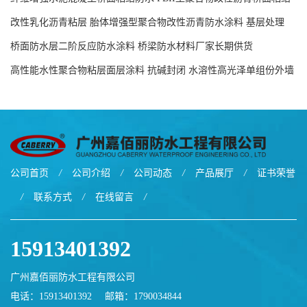
防水涂料源头工厂
改性乳化沥青粘层 胎体增强型聚合物改性沥青防水涂料 基层处理
剂-双层双组份环氧树脂解说
桥面防水层二阶反应防水涂料 桥梁防水材料厂家长期供货
高性能水性聚合物粘层面层涂料 抗碱封闭 水溶性高光泽单组份外墙
涂料
公司首页
/
公司介绍
/
公司动态
/
产品展厅
/
证书荣誉
/
联系方式
/
在线留言
/
15913401392
广州嘉佰丽防水工程有限公司
电话：15913401392
邮箱：
1790034844