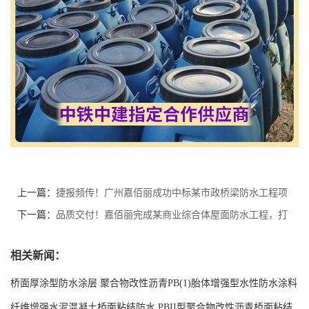
上一篇：
捷报频传！广州嘉佰丽成功中标某市政桥梁防水工程项
目
下一篇：
品质交付！嘉佰丽完成某商业综合体屋面防水工程，打
造行业标杆案例
相关新闻：
桥面厚涂型防水涂层 聚合物改性沥青PB(1)胎体增强型水性防水涂料
现货工厂
纤维增强水泥混凝土桥面粘结防水 PBII型聚合物改性沥青桥面粘结