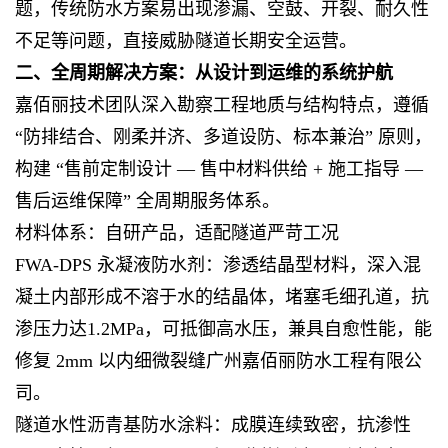
题，传统防水方案易出现渗漏、空鼓、开裂、耐久性
不足等问题，直接威胁隧道长期安全运营。
二、全周期解决方案：从设计到运维的系统护航
嘉佰丽技术团队深入勘察工程地质与结构特点，遵循
“防排结合、刚柔并济、多道设防、标本兼治” 原则，
构建 “售前定制设计 — 售中材料供给 + 施工指导 —
售后运维保障” 全周期服务体系。
材料体系：自研产品，适配隧道严苛工况
FWA-DPS 永凝液防水剂：渗透结晶型材料，深入混
凝土内部形成不溶于水的结晶体，堵塞毛细孔道，抗
渗压力达1.2MPa，可抵御高水压，兼具自愈性能，能
修复 2mm 以内细微裂缝广州嘉佰丽防水工程有限公
司。
隧道水性沥青基防水涂料：成膜连续致密，抗渗性