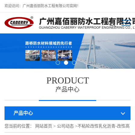
欢迎访问：广州嘉佰丽防水工程有限公司官网！
PRODUCT
产品中心
产品中心
您当前的位置：
网站首页
>
公司动态
>
不粘轮改性乳化沥青-改性高