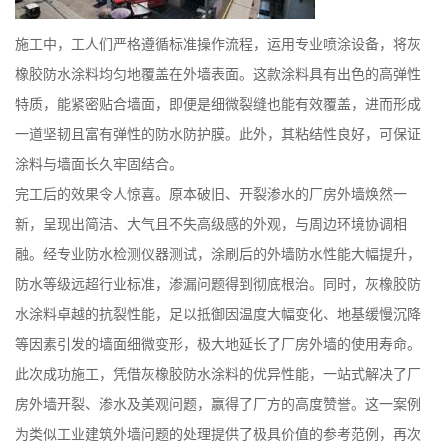
施工中，工人们严格遵循标准操作流程，运用专业喷涂设备，将灰
橡胶防水涂料均匀地覆盖在外墙表面。这款涂料具有出色的高弹性
特质，能紧密贴合墙面，即便是细微裂缝也能有效覆盖，进而形成
一道坚韧且富有弹性的防水防护膜。此外，其粘结性良好，可保证
涂料与墙面长久牢固结合。
完工后的效果令人惊喜。原本破旧、开裂渗水的厂房外墙焕然一
新，呈现出简洁、大气且不失高级感的外观，与周边环境协调相
融。经专业防水检测仪器测试，涂刷后的外墙防水性能大幅提升，
防水等级远超行业标准，渗漏问题得到彻底根治。同时，灰橡胶防
水涂料卓越的抗裂性能，足以抵御因温度大幅变化、地基缓慢沉降
等因素引发的墙面细微变形，极大地延长了厂房外墙的使用寿命。
此次成功施工，凭借灰橡胶防水涂料的优异性能，一站式解决了厂
房外墙开裂、渗水及美观问题，赢得了厂方的高度赞誉。这一案例
为类似工业建筑外墙问题的处理提供了极具价值的参考范例，再次