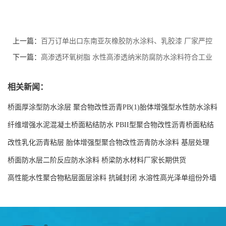
上一篇：
百万订单出口东南亚灰橡胶防水涂料、乳胶漆 厂家严控
品质获信赖
下一篇：
高渗透环氧树脂 水性高渗透纳米防腐防水涂料符合工业
建筑防腐蚀设计标准
相关新闻：
桥面厚涂型防水涂层 聚合物改性沥青PB(1)胎体增强型水性防水涂料
现货工厂
纤维增强水泥混凝土桥面粘结防水 PBII型聚合物改性沥青桥面粘结
防水涂料源头工厂
改性乳化沥青粘层 胎体增强型聚合物改性沥青防水涂料 基层处理
剂-双层双组份环氧树脂解说
桥面防水层二阶反应防水涂料 桥梁防水材料厂家长期供货
高性能水性聚合物粘层面层涂料 抗碱封闭 水溶性高光泽单组份外墙
涂料