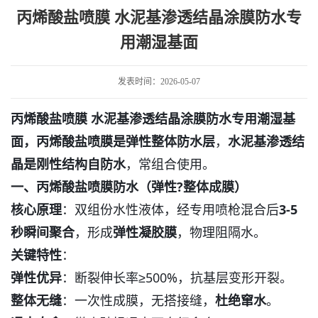
晶涂膜防水专用潮湿基面
丙烯酸盐喷膜 水泥基渗透结晶涂膜防水专
用潮湿基面
发表时间：2026-05-07
丙烯酸盐喷膜 水泥基渗透结晶涂膜防水专用潮湿基
面，
丙烯酸盐喷膜是弹性整体防水层
，
水泥基渗透结
晶是刚性结构自防水
，常组合使用。
一、丙烯酸盐喷膜防水（弹性?整体成膜）
核心原理
：双组份水性液体，经专用喷枪混合后
3-5
秒瞬间聚合
，形成
弹性凝胶膜
，物理阻隔水。
关键特性
：
弹性优异
：断裂伸长率≥500%，抗基层变形开裂。
整体无缝
：一次性成膜，无搭接缝，
杜绝窜水
。