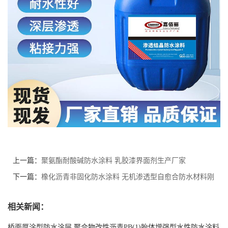
上一篇：
聚氨酯耐酸碱防水涂料 乳胶漆界面剂生产厂家
下一篇：
橡化沥青非固化防水涂料 无机渗透型自愈合防水材料刚
柔复合长效方案
相关新闻：
桥面厚涂型防水涂层 聚合物改性沥青PB(1)胎体增强型水性防水涂料