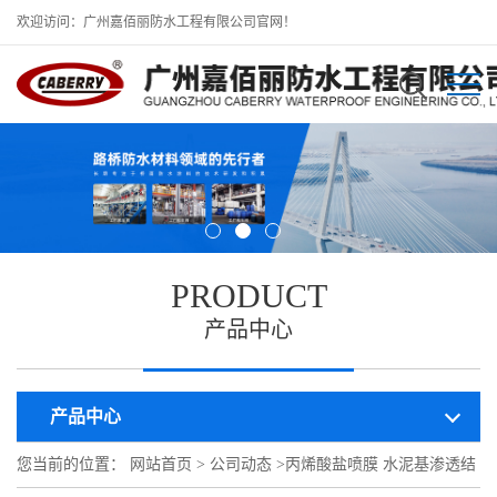
欢迎访问：广州嘉佰丽防水工程有限公司官网！
PRODUCT
产品中心
产品中心
您当前的位置：
网站首页
>
公司动态
>
丙烯酸盐喷膜 水泥基渗透结