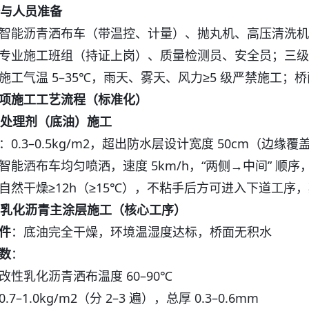
设备与人员准备
智能沥青洒布车（带温控、计量）、抛丸机、高压清洗机
专业施工班组（持证上岗）、质量检测员、安全员；三级
施工气温 5–35℃，雨天、雾天、风力≥5 级严禁施工；桥
项施工工艺流程（标准化）
基层处理剂（底油）施工
：0.3–0.5kg/m2，超出防水层设计宽度 50cm（边缘覆
智能洒布车均匀喷洒，速度 5km/h，“两侧→中间” 顺序，
自然干燥≥12h（≥15℃），不粘手后方可进入下道工序
改性乳化沥青主涂层施工（核心工序）
件
：底油完全干燥，环境温湿度达标，桥面无积水
数
：
改性乳化沥青洒布温度 60–90℃
.7–1.0kg/m2（分 2–3 遍），总厚 0.3–0.6mm