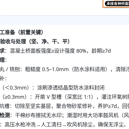
工准备（前置关键）
基层验收与处理（坚、净、干、平）
求
：混凝土桥面板强度≥设计强度 80%，龄期≥7d
理
：
丸 / 铣刨：粗糙度 0.5–1.0mm（防水涂料适用），清
补：
（＜0.3mm）：涂刷渗透结晶型防水涂料封闭
（≥0.3mm）：开凿 V 型槽（深宽比 1:1），灌注环
/ 坑槽：切除至坚实基层，聚合物砂浆修补，养护≥7d，回弹
检测
：干棉纱布擦拭无水印；潮湿时用大功率鼓风机（风速
：高压水枪冲洗→人工清扫→吹风机除尘，确保无浮尘、