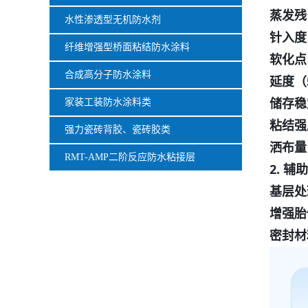
蒸发残
水性渗透型无机防水剂
针入度（
纤维增强型桥面粘结防水涂料
软化点
合成高分子防水涂料
延度（
储存稳
家装工装防水涂料类
粘结强
强力瓷砖背胶、瓷砖胶类
洒布量
RMT-AMP二阶反应防水粘接层
2. 辅
基层处
增强胎
密封材