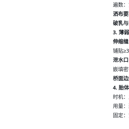
遍数：
洒布要
破乳与
3. 
伸缩缝
铺贴≥
泄水口
嵌填密
桥面边
4. 
时机：
用量：
固定：