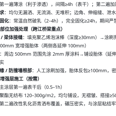
第一遍薄涂（利于渗透），间隔≥4h（表干）；第二遍加
求
：均匀无漏洒、无流淌、无堆积；边角、伸缩缝、泄水口
固化
：常温自然破乳（2–4h），完全固化≥24h，期间
薄弱部位加强处理（跨江桥梁重点）
 / 梁体接缝
：填充聚乙烯泡沫棒（深度≥30mm）→涂刷界
300mm 宽增强胎体（两侧各延伸 100mm）
：周边 500mm 范围先涂 2mm 厚涂料→铺设胎体（
实
缘 / 防撞墙根部
：人工涂刷加强，胎体反包≥100mm，
胎体增强层施工（按需）
主涂层第一遍表干后（0.5–1h）
聚酯无纺布 120–300g/m2，均匀铺设，无褶皱、搭接≥5
第二遍改性乳化沥青洒布覆盖，碾压密实，与涂层粘结牢