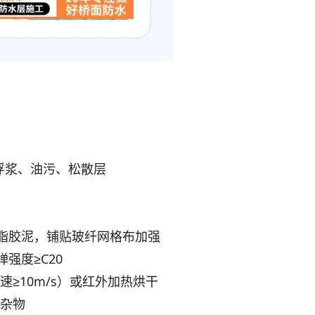
除浮浆、油污、松散层
氧树脂胶泥，铺贴玻纤网格布加强
强度≥C20
≥10m/s）或红外加热烘干
杂物