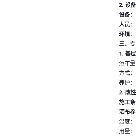
2. 
设备
：
人员
：
环境
：
三、专
1. 
洒布量
方式：
养护：
2. 
施工条
洒布参
温度：
用量：0