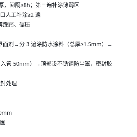
厚，间隔≥8h；第三遍补涂薄弱区
人工补涂≥2 遍
严禁踩踏、碾压
面剂→分 3 遍涂防水涂料（总厚≥1.5mm）→
延伸入管 50mm）→顶部设不锈钢防尘罩，密封胶
密封处理
0mm
固