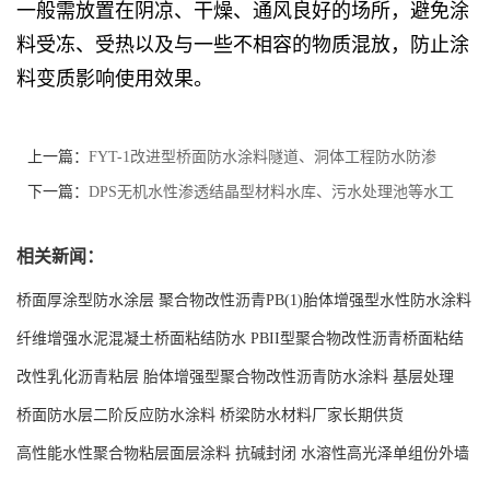
一般需放置在阴凉、干燥、通风良好的场所，避免涂
料受冻、受热以及与一些不相容的物质混放，防止涂
料变质影响使用效果。
上一篇：
FYT-1改进型桥面防水涂料隧道、洞体工程防水防渗
下一篇：
DPS无机水性渗透结晶型材料水库、污水处理池等水工
建筑物使用
相关新闻：
桥面厚涂型防水涂层 聚合物改性沥青PB(1)胎体增强型水性防水涂料
现货工厂
纤维增强水泥混凝土桥面粘结防水 PBII型聚合物改性沥青桥面粘结
防水涂料源头工厂
改性乳化沥青粘层 胎体增强型聚合物改性沥青防水涂料 基层处理
剂-双层双组份环氧树脂解说
桥面防水层二阶反应防水涂料 桥梁防水材料厂家长期供货
高性能水性聚合物粘层面层涂料 抗碱封闭 水溶性高光泽单组份外墙