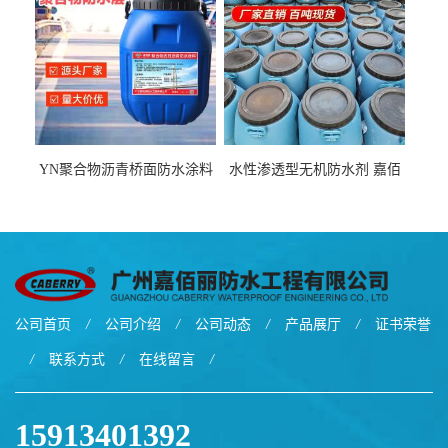
YN聚合物沥青桥面防水涂料
水性渗透型无机防水剂 嘉佰
厂家包运费
丽道桥用防水层涂料阜阳本
地厂家价格
公司首页
/
公司介绍
/
公司动态
/
产品展厅
/
证书荣誉
/
联系方式
/
在线留言
/
15913401392