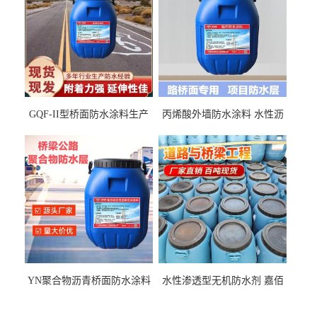
GQF-II型桥面防水涂料生产
丙烯酸外墙防水涂料 水性沥
厂家、嘉佰丽防水材料一手
青基防水涂料出口外贸实地
货源
厂家
YN聚合物沥青桥面防水涂料
水性渗透型无机防水剂 嘉佰
厂家包运费
丽道桥用防水层涂料阜阳本
地厂家价格