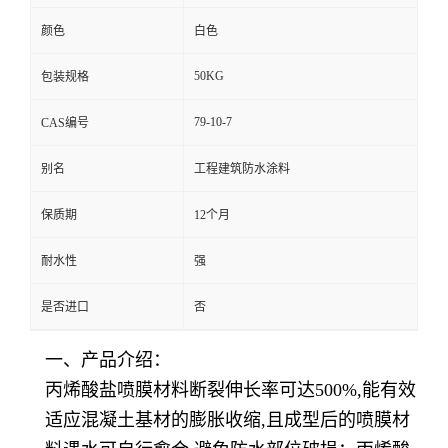
颜色
白色
50KG
包装规格
79-10-7
CAS编号
别名
工程建筑防水涂料
保质期
12个月
耐水性
强
是否进口
否
一、产品介绍：
丙烯酸盐喷膜
材料断裂伸长率可达
500%,能有效
适应混凝土基材的膨胀收缩,且成型后的喷膜材