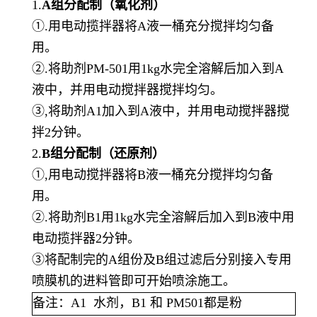
1.
A组分配制
（
氧化剂
）
①.用电动揽拌器将A液一桶充分搅拌均匀备
用。
②.将助剂PM-501用1kg水完全溶解后加入到A
液中，并用电动搅拌器搅拌均匀。
③,将助剂A1加入到A液中，并用电动搅拌器搅
拌2分钟。
2.
B组分配制
（
还原剂
）
①,用电动搅拌器将B液一桶充分搅拌均匀备
用。
②.将助剂B1用1kg水完全溶解后加入到B液中用
电动揽拌器2分钟。
③将配制完的A组份及B组过滤后分别接入专用
喷膜机的进料管即可开始喷涂施工。
备注：
A1 水剂，B1 和 PM501都是粉