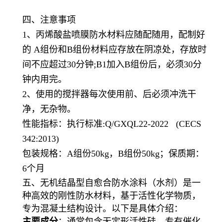
四、注意事项
1、丙烯酸盐喷膜防水材料应随配随用，配制好
的 A组份和B组份材料应存放在阴凉处，存放时
间不应超过30分钟;B1加入B组份后，必须30分
钟内用完。
2、使用的搅拌器每次使用前、后必须冲洗干
净，无杂物。
性能指标：执行标准
:Q/GXQL22-2022 (CECS
342:2013)
包装规格：
A组份50kg，B组份50kg；保质期：
6个月
五、无机结晶型自愈合防水涂料（水剂）是一
种高效的刚性防水材料，基于活性化学物质，
专为混凝土结构设计
。以下是具体介绍：
主要成分
：通常包含无定形活性硅、专有催化