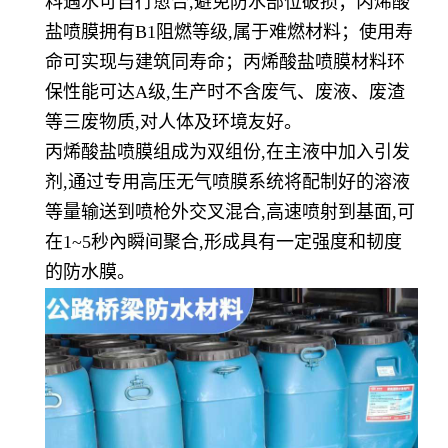
料遇水可自行愈合,避免防水部位破损；
丙烯酸
盐喷膜
拥有
B1阻燃等级,属于难燃材料；使用寿
命可实现与建筑同寿命；
丙烯酸盐喷膜
材料环
保性能可达
A级,生产时不含废气、废液、废渣
等三废物质,对人体及环境友好。
丙烯酸盐喷膜
组成为双组
份
,在主液中加入引发
剂,通过专用高压无气喷膜系统将配制好的溶液
等量输送到喷枪外交叉混合,高速喷射到基面,可
在1~5秒內瞬间聚合,形成具有一定强度和韧度
的防水膜。