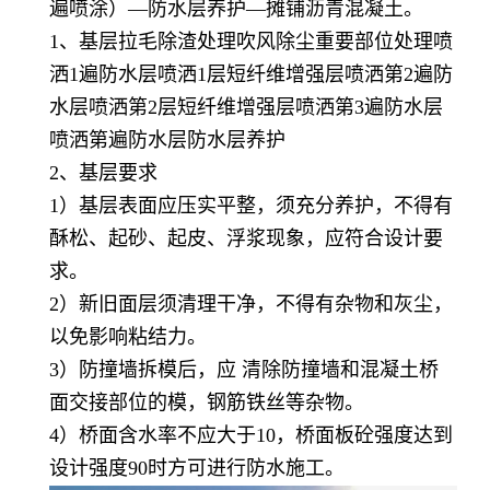
遍喷涂）—防水层养护—摊铺沥青混凝土。
1、基层拉毛除渣处理吹风除尘重要部位处理喷
洒1遍防水层喷洒1层短纤维增强层喷洒第2遍防
水层喷洒第2层短纤维增强层喷洒第3遍防水层
喷洒第遍防水层防水层养护
2、基层要求
1）基层表面应压实平整，须充分养护，不得有
酥松、起砂、起皮、浮浆现象，应符合设计要
求。
2）新旧面层须清理干净，不得有杂物和灰尘，
以免影响粘结力。
3）防撞墙拆模后，应 清除防撞墙和混凝土桥
面交接部位的模，钢筋铁丝等杂物。
4）桥面含水率不应大于10，桥面板砼强度达到
设计强度90时方可进行防水施工。