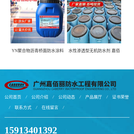
YN聚合物沥青桥面防水涂料
水性渗透型无机防水剂 嘉佰
厂家包运费
丽道桥用防水层涂料阜阳本
地厂家价格
公司首页
/
公司介绍
/
公司动态
/
产品展厅
/
证书荣誉
/
联系方式
/
在线留言
/
15913401392