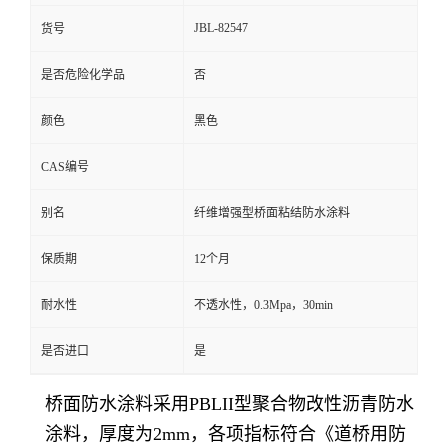
JBL-82547
货号
是否危险化学品
否
颜色
黑色
CAS编号
别名
纤维增强型桥面粘结防水涂料
保质期
12个月
耐水性
不透水性，0.3Mpa，30min
是否进口
是
桥
面防水涂料采用PBLII型聚合物改性沥青防水
涂料，厚度为2mm，各项指标符合《道桥用防