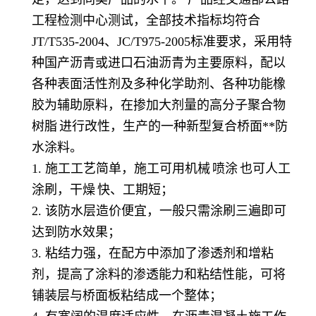
工程检测中心测试，全部技术指标均符合
JT/T535-2004、JC/T975-2005标准要求，采用特
种国产沥青或进口石油沥青为主要原料，配以
各种表面活性剂及多种化学助剂、各种功能橡
胶为辅助原料，在掺加大剂量的高分子聚合物
树脂
进行改性，生产的一种新型复合桥面**防
水涂料。
1. 施工工艺简单，施工可用
机械
喷涂
也可人工
涂刷，
干燥
快、工期短；
2. 该防水层造价便宜，一般只需涂刷三遍即可
达到防水效果；
3. 粘结力强，在配方中添加了渗透剂和增粘
剂，提高了涂料的渗透能力和粘结性能，可将
铺装层与桥面板粘结成一个整体；