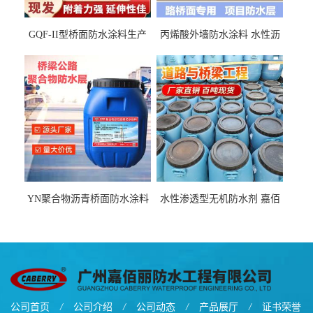
GQF-II型桥面防水涂料生产
丙烯酸外墙防水涂料 水性沥
厂家、嘉佰丽防水材料一手
青基防水涂料出口外贸实地
货源
厂家
YN聚合物沥青桥面防水涂料
水性渗透型无机防水剂 嘉佰
厂家包运费
丽道桥用防水层涂料阜阳本
地厂家价格
公司首页
/
公司介绍
/
公司动态
/
产品展厅
/
证书荣誉