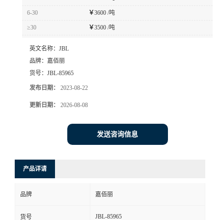
6-30
￥
3600 /吨
≥30
￥
3500 /吨
英文名称：
JBL
品牌：
嘉佰丽
货号：
JBL-85965
发布日期：
2023-08-22
更新日期：
2026-08-08
发送咨询信息
产品详请
品牌
嘉佰丽
JBL-85965
货号