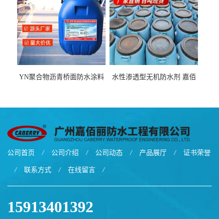
YN聚合物沥青桥面防水涂料
水性渗透型无机防水剂 嘉佰
厂家包运费
丽道桥用防水层涂料阜阳本
地厂家价格
公司首页
/
公司介绍
/
公司动态
/
产品展厅
/
证书荣誉
/
联系方式
/
在线留言
/
15913401392