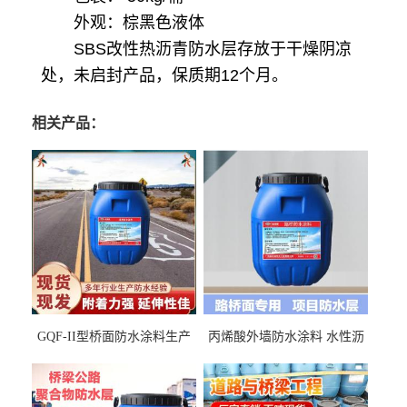
外观：棕黑色液体
SBS改性热沥青防水层
存放于干燥阴凉
处，未启封产品，保质期12个月。
相关产品：
GQF-II型桥面防水涂料生产
丙烯酸外墙防水涂料 水性沥
厂家、嘉佰丽防水材料一手
青基防水涂料出口外贸实地
货源
厂家