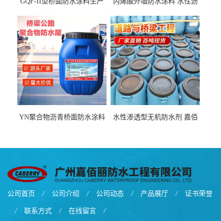
GQF-II型桥面防水涂料生产
丙烯酸外墙防水涂料 水性沥
厂家、嘉佰丽防水材料一手
青基防水涂料出口外贸实地
货源
厂家
YN聚合物沥青桥面防水涂料
水性渗透型无机防水剂 嘉佰
厂家包运费
丽道桥用防水层涂料阜阳本
地厂家价格
公司首页
/
公司介绍
/
公司动态
/
产品展厅
/
证书荣誉
/
联系方式
/
在线留言
/