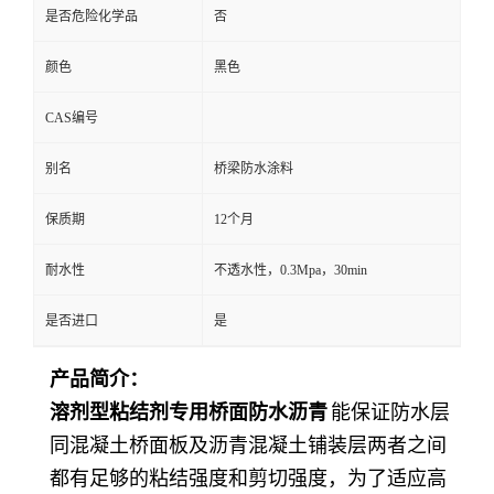
是否危险化学品
否
颜色
黑色
CAS编号
别名
桥梁防水涂料
保质期
12个月
耐水性
不透水性，0.3Mpa，30min
是否进口
是
产品简介：
溶剂型粘结剂专用桥面防水沥青
能保证防水层
同混凝土桥面板及沥青混凝土铺装层两者之间
都有足够的粘结强度和剪切强度，为了适应高