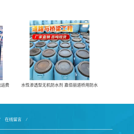
包运费
水性渗透型无机防水剂 嘉佰丽道桥用防水
层涂料阜阳本地厂家价格
/
在线留言
/