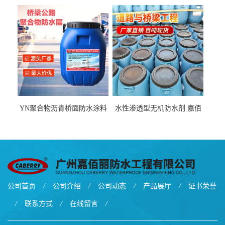
厂家、嘉佰丽防水材料一手
青基防水涂料出口外贸实地
货源
厂家
YN聚合物沥青桥面防水涂料
水性渗透型无机防水剂 嘉佰
厂家包运费
丽道桥用防水层涂料阜阳本
地厂家价格
公司首页
/
公司介绍
/
公司动态
/
产品展厅
/
证书荣誉
/
联系方式
/
在线留言
/