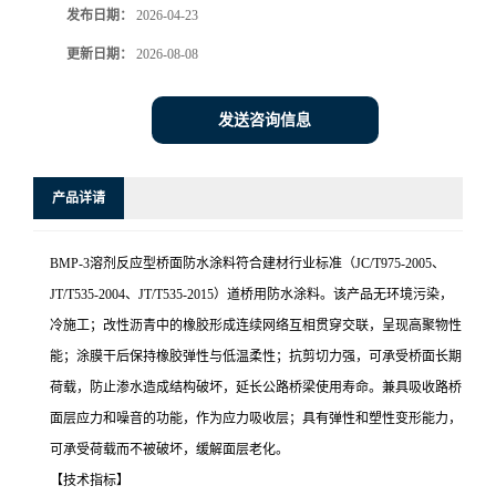
发布日期：
2026-04-23
更新日期：
2026-08-08
发送咨询信息
产品详请
BMP-3溶剂反应型桥面防水涂料符合建材行业标准（JC/T975-2005、
JT/T535-2004、JT/T535-2015）道桥用防水涂料。该产品无环境污染，
冷施工；改性沥青中的橡胶形成连续网络互相贯穿交联，呈现高聚物性
能；涂膜干后保持橡胶弹性与低温柔性；抗剪切力强，可承受桥面长期
荷载，防止渗水造成结构破坏，延长公路桥梁使用寿命。兼具吸收路桥
面层应力和噪音的功能，作为应力吸收层；具有弹性和塑性变形能力，
可承受荷载而不被破坏，缓解面层老化。
【技术指标】