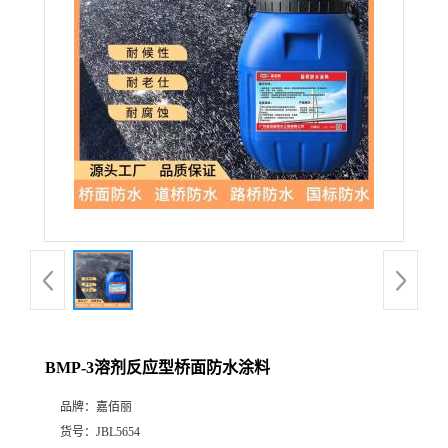
BMP-3溶剂反应型桥面防水涂料
品牌：
嘉佰丽
货号：
JBL5654