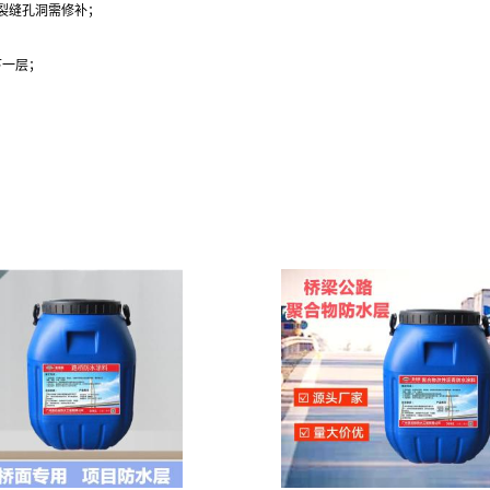
裂缝孔洞需修补；
下一层；