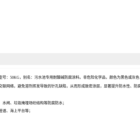
丽，型号：50KG，别名：污水池专用耐酸碱防腐涂料。非危险化学品，颜色为黑色或灰色
交联网络，避免溶剂挥发导致的针孔缺陷，从而形成致密涂层，显著提升防水性、防
、水闸、垃圾掩埋场砼结构等防腐防水；
管道、海上平台等；