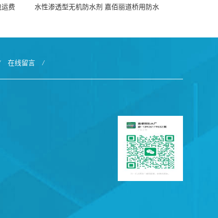
包运费
水性渗透型无机防水剂 嘉佰丽道桥用防水
层涂料阜阳本地厂家价格
/
在线留言
/