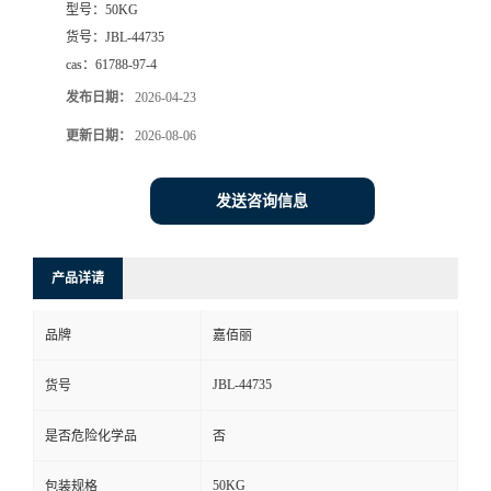
型号：
50KG
货号：
JBL-44735
cas：
61788-97-4
发布日期：
2026-04-23
更新日期：
2026-08-06
发送咨询信息
产品详请
品牌
嘉佰丽
JBL-44735
货号
是否危险化学品
否
50KG
包装规格