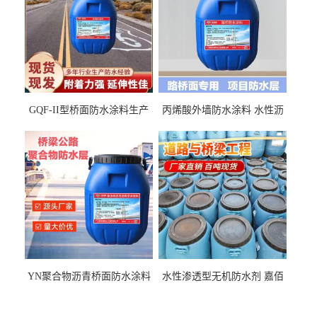
GQF-II型桥面防水涂料生产
丙烯酸外墙防水涂料 水性沥
厂家、嘉佰丽防水材料一手
青基防水涂料出口外贸实地
货源
厂家
YN聚合物沥青桥面防水涂料
水性渗透型无机防水剂 嘉佰
厂家包运费
丽道桥用防水层涂料阜阳本
地厂家价格