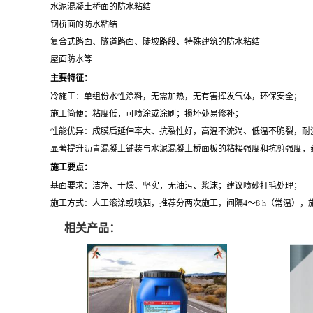
水泥混凝土桥面的防水粘结
钢桥面的防水粘结
复合式路面、隧道路面、陡坡路段、特殊建筑的防水粘结
屋面防水等
主要特征：
冷施工：单组份水性涂料，无需加热，无有害挥发气体，环保安全；
施工简便：粘度低，可喷涂或涂刷；损坏处易修补；
性能优异：成膜后延伸率大、抗裂性好，高温不流淌、低温不脆裂，耐
显著提升沥青混凝土铺装与水泥混凝土桥面板的粘接强度和抗剪强度，
施工要点：
基面要求：洁净、干燥、坚实，无油污、浆沫；建议喷砂打毛处理；
施工方式：人工滚涂或喷洒，推荐分两次施工，间隔4～8 h（常温），施
相关产品：