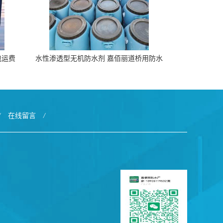
包运费
水性渗透型无机防水剂 嘉佰丽道桥用防水
层涂料阜阳本地厂家价格
/
在线留言
/