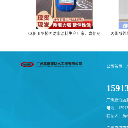
GQF-II型桥面防水涂料生产厂家、嘉佰丽
丙烯酸外
防水材料一手货源
公司首页
/
1591
广州嘉佰丽
电话：15913
联系人：黄