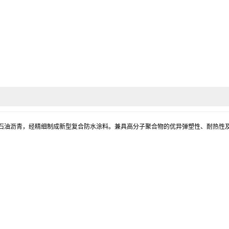
石油沥青，经精细制成新型复合防水涂料。兼具高分子聚合物的优异弹塑性、耐热性