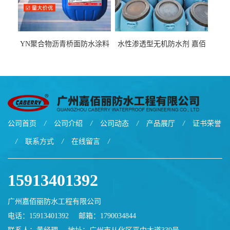
YN聚合物沥青桥面防水涂料
水性渗透型无机防水剂 嘉佰
厂家包运费
丽道桥用防水层涂料阜阳本
地厂家价格
公司首页
/
公司介绍
/
公司动态
/
产品展厅
/
证书荣誉
/
联系方式
/
在线留言
/
15913401392
广州嘉佰丽防水工程有限公司
电话：15913401392
邮箱：
1790034844