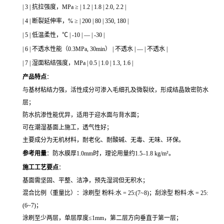
| 3 | 抗拉强度，MPa ≥ | 1.2 | 1.8 | 2.0, 2.2 |
| 4 | 断裂延伸率，% ≥ | 200 | 80 | 350, 180 |
| 5 | 低温柔性，℃ | -10 | — | -30 |
| 6 | 不透水性能（0.3MPa, 30min） | 不透水 | — | 不透水 |
| 7 | 湿面粘结强度，MPa | 0.5 | 1.0 | 1.3, 1.6 |
产品特点
：
与基材粘结力强，活性成分可渗入毛细孔及微裂纹，形成结晶致密防水
层；
防水抗渗性能优异，适用于迎水面与背水面；
可在潮湿基面上施工，透气性好；
主要成分为无机材料，耐老化、耐酸碱、无毒、无味、环保。
参考用量
：防水膜厚1.0mm时，理论用量约1.5–1.8 kg/m²。
施工工艺要点
：
基面需坚固、平整、洁净，预先湿润但无积水；
混合比例（重量比）：涂刷型 粉料:水 = 25:(7~8)；刮涂型 粉料:水 = 25:
(6~7)；
涂刷至少两层，单层厚度≤1mm，第二层方向垂直于第一层；