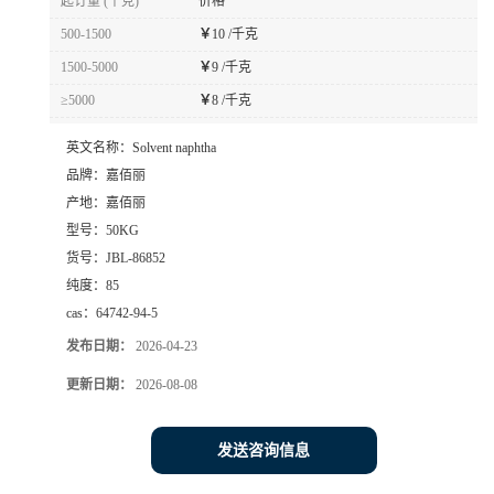
起订量 (千克)
价格
500-1500
￥
10 /千克
1500-5000
￥
9 /千克
≥5000
￥
8 /千克
英文名称：
Solvent naphtha
品牌：
嘉佰丽
产地：
嘉佰丽
型号：
50KG
货号：
JBL-86852
纯度：
85
cas：
64742-94-5
发布日期：
2026-04-23
更新日期：
2026-08-08
发送咨询信息