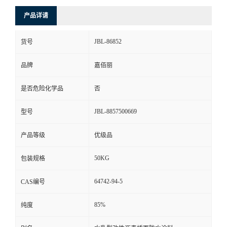
产品详请
JBL-86852
货号
品牌
嘉佰丽
是否危险化学品
否
JBL-8857500669
型号
产品等级
优级品
50KG
包装规格
64742-94-5
CAS编号
85%
纯度