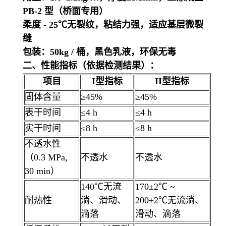
PB-2 型（桥面专用）
柔度 - 25℃无裂纹，粘结力强，适应基层微裂
缝
包装：50kg / 桶，黑色乳液，环保无毒
二、性能指标（依据检测结果）：
项目
I型指标
II型指标
固体含量
≥45%
≥45%
表干时间
≤4 h
≤4 h
实干时间
≤8 h
≤8 h
不透水性
（0.3 MPa,
不透水
不透水
30 min）
140℃无流
170±2℃ ~
耐热性
淌、滑动、
200±2℃无流淌、
滴落
滑动、滴落