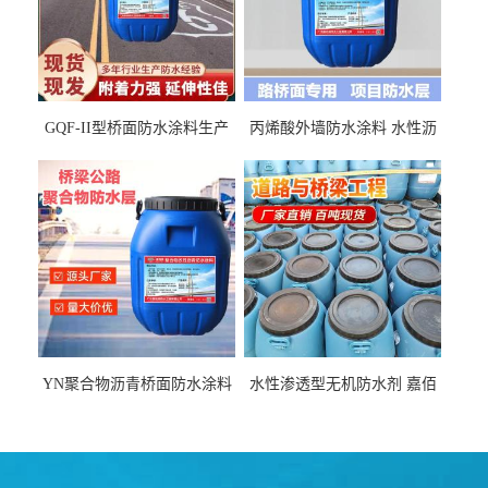
GQF-II型桥面防水涂料生产
丙烯酸外墙防水涂料 水性沥
厂家、嘉佰丽防水材料一手
青基防水涂料出口外贸实地
货源
厂家
YN聚合物沥青桥面防水涂料
水性渗透型无机防水剂 嘉佰
厂家包运费
丽道桥用防水层涂料阜阳本
地厂家价格