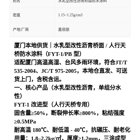
别名
水乳型改性沥青桥面防水涂料
1.15~1.25g/cm3
密度
产地/厂商
嘉佰丽
厦门本地供货｜水乳型改性沥青桥面 / 人行天
桥防水涂料（FYT-1/PB 型）
适配厦门高温高湿、台风多雨环境，符合JT/T
535-2004、JC/T 975-2005，本地仓直发、可送
货上门，含税含运。
一、核心产品（水乳型改性沥青，单组分水
性）
FYT-1 改进型（人行天桥专用）
固含量≥50%，断裂伸长率≥800%，粘结强度
≥0.5MPa
耐高温 180℃、耐低温 - 40℃，抗碾压、耐老化
用量：1.8–2.2kg/㎡，厚度≥1.2mm，三涂成型