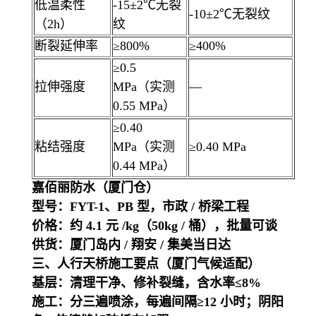
低温柔性
-15±2℃无裂
-10±2℃无裂纹
（2h）
纹
断裂延伸率
≥800%
≥400%
≥0.5
拉伸强度
MPa（实测
—
0.55 MPa）
≥0.40
粘结强度
MPa（实测
≥0.40 MPa
0.44 MPa）
嘉佰丽防水（厦门仓）
型号：FYT-1、PB 型，市政 / 桥梁工程
价格：约 4.1 元 /kg（50kg / 桶），批量可谈
供货：厦门岛内 / 翔安 / 集美当日达
三、人行天桥施工要点（厦门气候适配）
基层：清理干净、修补裂缝，含水率≤8%
施工：分三遍喷涂，每遍间隔≥12 小时；阴阳