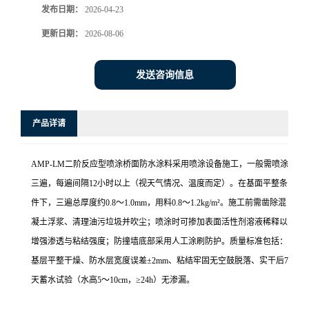
发布日期：
2026-04-23
更新日期：
2026-08-06
发送咨询信息
产品详请
AMP-LM二阶反应型喷涂桥面防水涂料采用喷涂设备施工，一般需喷涂
三遍，每遍间隔12小时以上（视天气情况、温度而定）。在基面平整条
件下，三遍总厚度约0.8～1.0mm，用料0.8～1.2kg/m²。施工前需凿除混
凝土浮浆、清理油污垃圾并吹尘；喷涂时可掺加表面活性剂溶液稀释以
增强渗透与粘结强度；防撞墙底部采用人工涂刷防护。质量标准包括：
基层平整干燥、防水层宽度误差±2mm、粘结牢固无空鼓脱落、实干后7
天蓄水试验（水高5～10cm，≥24h）无渗漏。