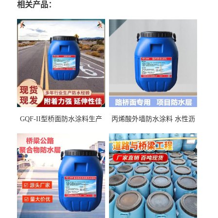
相关产品：
GQF-II型桥面防水涂料生产
丙烯酸外墙防水涂料 水性沥
厂家、嘉佰丽防水材料一手
青基防水涂料出口外贸实地
货源
厂家