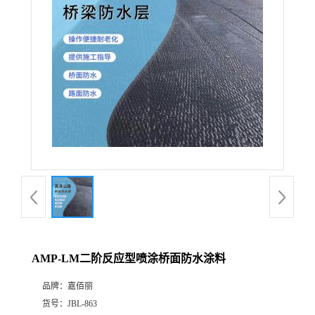
AMP-LM二阶反应型喷涂桥面防水涂料
品牌：
嘉佰丽
货号：
JBL-863