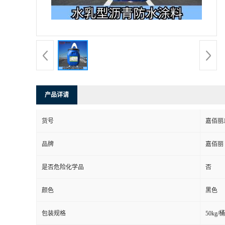
产品详请
货号
嘉佰丽JB
品牌
嘉佰丽
是否危险化学品
否
颜色
黑色
包装规格
50kg/桶