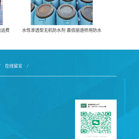
包运费
水性渗透型无机防水剂 嘉佰丽道桥用防水
层涂料阜阳本地厂家价格
/
在线留言
/