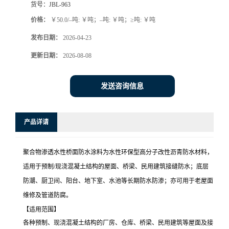
货号：
JBL-963
价格：
￥50.0/–吨: ￥吨；–吨: ￥吨；≥吨: ￥吨
发布日期：
2026-04-23
更新日期：
2026-08-08
发送咨询信息
产品详请
聚合物渗透水性桥面防水涂料为水性环保型高分子改性沥青防水材料，
适用于预制/现浇混凝土结构的屋面、桥梁、民用建筑接缝防水；底层
防潮、厨卫间、阳台、地下室、水池等长期防水防渗；亦可用于老屋面
维修及管道防腐。
【适用范围】
各种预制、现浇混凝土结构的厂房、仓库、桥梁、民用建筑等屋面及接