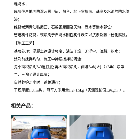
缝防水；
底层住户地面防湿及厨卫间、阳台、地下室墙面、基底及水池的防水防
渗；
维修老沥青油毡屋面、石棉瓦屋面及天沟、泛水等漏水部位；
管道构件防腐，或涂刷于自防水刚性构件表面以抗渗及防止粉化腐蚀。
【施工工艺】
基层处理：混凝土达设计强度，清洁干燥，无浮尘、油脂、积水；
涂刷前搅拌均匀，施工中持续搅拌防沉淀；
先小面积涂刷2–3遍打底; 再大面积涂刷，间隔3–6小时（≤24h）涂第
二、三遍至设计厚度；
自然养护24小时，避免通行；
干膜厚度1.0mm时，每平方米用量1.2–1.5kg（实测理论值1.9kg/m²）。
相关产品：