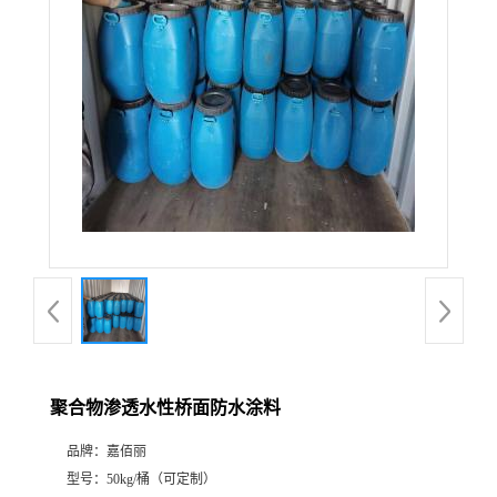
聚合物渗透水性桥面防水涂料
品牌：
嘉佰丽
型号：
50kg/桶（可定制）