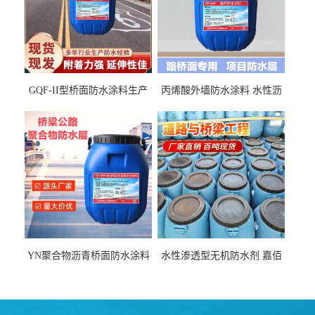
GQF-II型桥面防水涂料生产
丙烯酸外墙防水涂料 水性沥
厂家、嘉佰丽防水材料一手
青基防水涂料出口外贸实地
货源
厂家
YN聚合物沥青桥面防水涂料
水性渗透型无机防水剂 嘉佰
厂家包运费
丽道桥用防水层涂料阜阳本
地厂家价格