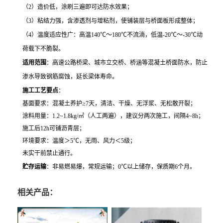
（2）造价低，涂刷三遍即可达防水效果；
（3）粘结力强，含渗透剂与增粘剂，使铺装层与桥面板形成整体；
（4）温度适应性广：高温140℃～180℃不流淌，低温-20℃～-30℃动
荷载下不脆裂。
适用范围
：高速公路桥梁、城市立交桥、桥涵等混凝土桥面防水，防止
渗水导致钢筋腐蚀，延长梁体寿命。
施工工艺要点
：
基面要求：混凝土养护≥7天，清洁、干燥、无浮浆、无松散开裂；
涂料用量：1.2~1.8kg/㎡（人工两遍），建议分两次施工，间隔4~8h；
施工后12h可铺沥青层；
环境要求：温度＞5℃，无雨、风力＜5级；
未实干前禁止通行。
贮存运输
：非易燃易爆，常规运输；0℃以上储存，保质期6个月。
相关产品：