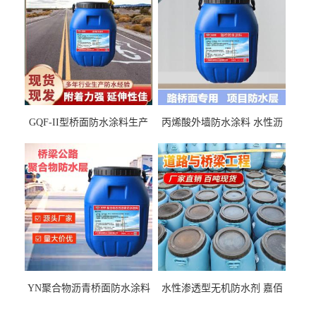
GQF-II型桥面防水涂料生产
丙烯酸外墙防水涂料 水性沥
厂家、嘉佰丽防水材料一手
青基防水涂料出口外贸实地
货源
厂家
YN聚合物沥青桥面防水涂料
水性渗透型无机防水剂 嘉佰
厂家包运费
丽道桥用防水层涂料阜阳本