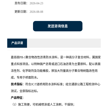
发布日期：
2026-04-23
更新日期：
2026-08-08
发送咨询信息
产品详请
嘉佰丽PB-1聚合物改性沥青防水涂料，是一种高分子复合材料，属国家
重点科技项目。以特种国产沥青或进口石油沥青为主要原料，配以表面
活性剂、化学助剂及功能橡胶，掺加大剂量高分子聚合物树脂改性而
成，专用于桥面防水。
技术指标
：符合JC/T道桥用防水涂料标准；经交通部公路工程检测中心
测试，全部指标达标。
产品特征
：
（1）施工简便，可机械喷涂或人工涂刷，干燥快；