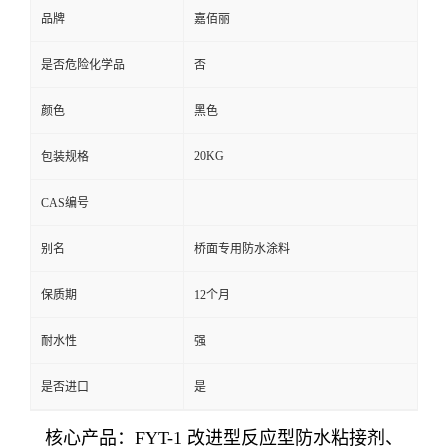
品牌
嘉佰丽
是否危险化学品
否
颜色
黑色
20KG
包装规格
CAS编号
别名
桥面专用防水涂料
保质期
12个月
耐水性
强
是否进口
是
核心产品：FYT-1 改进型反应型防水粘接剂、