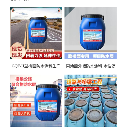
GQF-II型桥面防水涂料生产
丙烯酸外墙防水涂料 水性沥
厂家、嘉佰丽防水材料一手
青基防水涂料出口外贸实地
货源
厂家