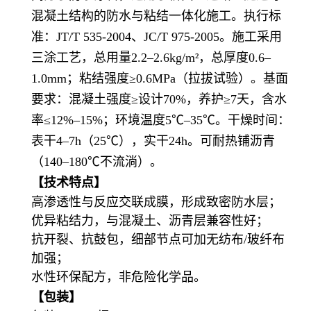
混凝土结构的防水与粘结一体化施工。执行标
准：JT/T 535-2004、JC/T 975-2005。施工采用
三涂工艺，总用量2.2–2.6kg/m²，总厚度0.6–
1.0mm；粘结强度≥0.6MPa（拉拔试验）。基面
要求：混凝土强度≥设计70%，养护≥7天，含水
率≤12%–15%；环境温度5℃–35℃。干燥时间：
表干4–7h（25℃），实干24h。可耐热铺沥青
（140–180℃不流淌）。
【技术特点】
高渗透性与反应交联成膜，形成致密防水层；
优异粘结力，与混凝土、沥青层兼容性好；
抗开裂、抗鼓包，细部节点可加无纺布/玻纤布
加强；
水性环保配方，非危险化学品。
【包装】