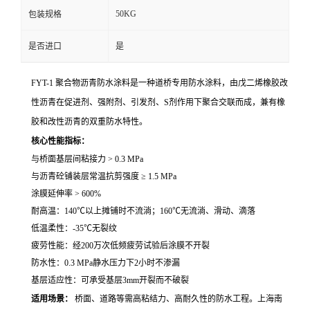
50KG
包装规格
是否进口
是
FYT-1 聚合物沥青防水涂料是一种道桥专用防水涂料，由戊二烯橡胶改
性沥青在促进剂、强附剂、引发剂、S剂作用下聚合交联而成，兼有橡
胶和改性沥青的双重防水特性。
核心性能指标：
与桥面基层间粘接力 > 0.3 MPa
与沥青砼铺装层常温抗剪强度 ≥ 1.5 MPa
涂膜延伸率 > 600%
耐高温：140℃以上摊铺时不流淌；160℃无流淌、滑动、滴落
低温柔性：-35℃无裂纹
疲劳性能：经200万次低频疲劳试验后涂膜不开裂
防水性：0.3 MPa静水压力下2小时不渗漏
基层适应性：可承受基层3mm开裂而不破裂
适用场景：
桥面、道路等需高粘结力、高耐久性的防水工程。上海南