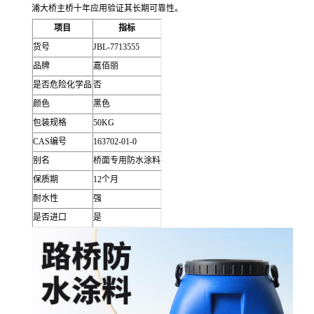
浦大桥主桥十年应用验证其长期可靠性。
项目
指标
货号
JBL-7713555
品牌
嘉佰丽
是否危险化学品
否
颜色
黑色
包装规格
50KG
CAS编号
163702-01-0
别名
桥面专用防水涂料
保质期
12个月
耐水性
强
是否进口
是