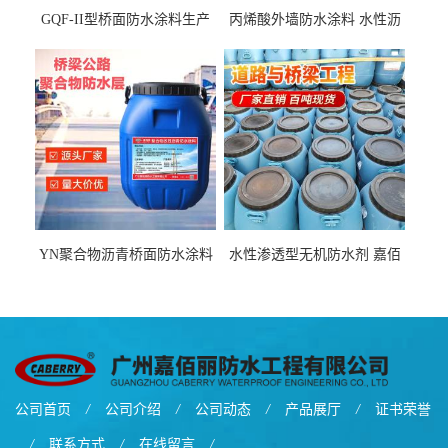
GQF-II型桥面防水涂料生产
丙烯酸外墙防水涂料 水性沥
厂家、嘉佰丽防水材料一手
青基防水涂料出口外贸实地
货源
厂家
YN聚合物沥青桥面防水涂料
水性渗透型无机防水剂 嘉佰
厂家包运费
丽道桥用防水层涂料阜阳本
地厂家价格
公司首页
/
公司介绍
/
公司动态
/
产品展厅
/
证书荣誉
/
联系方式
/
在线留言
/