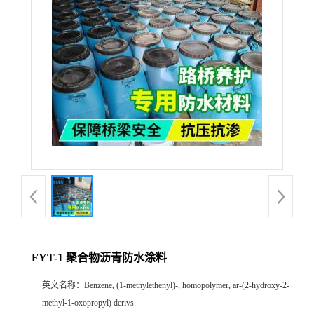
FYT-1 聚合物沥青防水涂料
英文名称：
Benzene, (1-methylethenyl)-, homopolymer, ar-(2-hydroxy-2-
methyl-1-oxopropyl) derivs.