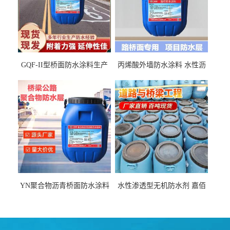
GQF-II型桥面防水涂料生产
丙烯酸外墙防水涂料 水性沥
厂家、嘉佰丽防水材料一手
青基防水涂料出口外贸实地
货源
厂家
YN聚合物沥青桥面防水涂料
水性渗透型无机防水剂 嘉佰
厂家包运费
丽道桥用防水层涂料阜阳本
地厂家价格