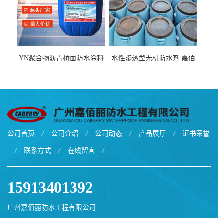
YN聚合物沥青桥面防水涂料
水性渗透型无机防水剂 嘉佰
厂家包运费
丽道桥用防水层涂料阜阳本
地厂家价格
公司首页
/
公司介绍
/
公司动态
/
产品展厅
/
证书荣誉
/
联系方式
/
在线留言
/
15913401392
广州嘉佰丽防水工程有限公司