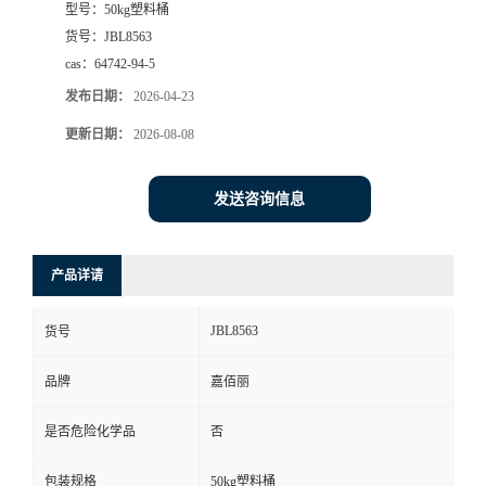
型号：
50kg塑料桶
货号：
JBL8563
cas：
64742-94-5
发布日期：
2026-04-23
更新日期：
2026-08-08
发送咨询信息
产品详请
JBL8563
货号
品牌
嘉佰丽
是否危险化学品
否
包装规格
50kg塑料桶