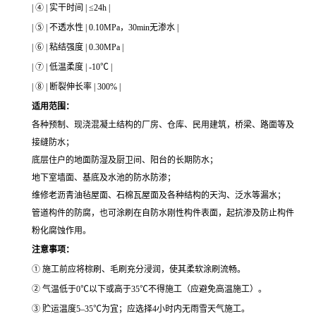
| ④ | 实干时间 | ≤24h |
| ⑤ | 不透水性 | 0.10MPa，30min无渗水 |
| ⑥ | 粘结强度 | 0.30MPa |
| ⑦ | 低温柔度 | -10℃ |
| ⑧ | 断裂伸长率 | 300% |
适用范围：
各种预制、现浇混凝土结构的厂房、仓库、民用建筑，桥梁、路面等及
接缝防水；
底层住户的地面防湿及厨卫间、阳台的长期防水；
地下室墙面、基底及水池的防水防渗；
维修老沥青油毡屋面、石棉瓦屋面及各种结构的天沟、泛水等漏水；
管道构件的防腐，也可涂刷在自防水刚性构件表面，起抗渗及防止构件
粉化腐蚀作用。
注意事项：
① 施工前应将棕刷、毛刷充分浸润，使其柔软涂刷流畅。
② 气温低于0℃以下或高于35℃不得施工（应避免高温施工）。
③ 贮运温度5–35℃为宜；应选择4小时内无雨雪天气施工。