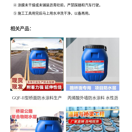
④ 涂膜未干燥或未铺装沥青砼前，严禁踩踏和汽车行驶。
⑤ 施工工具用完后马上用水冲洗干净，以备再用。
相关产品：
GQF-II型桥面防水涂料生产
丙烯酸外墙防水涂料 水性沥
厂家、嘉佰丽防水材料一手
青基防水涂料出口外贸实地
货源
厂家