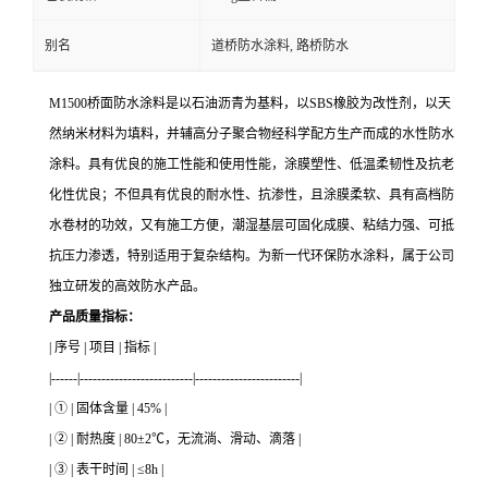
别名
道桥防水涂料, 路桥防水
M1500桥面防水涂料是以石油沥青为基料，以SBS橡胶为改性剂，以天
然纳米材料为填料，并辅高分子聚合物经科学配方生产而成的水性防水
涂料。具有优良的施工性能和使用性能，涂膜塑性、低温柔韧性及抗老
化性优良；不但具有优良的耐水性、抗渗性，且涂膜柔软、具有高档防
水卷材的功效，又有施工方便，潮湿基层可固化成膜、粘结力强、可抵
抗压力渗透，特别适用于复杂结构。为新一代环保防水涂料，属于公司
独立研发的高效防水产品。
产品质量指标：
| 序号 | 项目 | 指标 |
|------|--------------------------|------------------------|
| ① | 固体含量 | 45% |
| ② | 耐热度 | 80±2℃，无流淌、滑动、滴落 |
| ③ | 表干时间 | ≤8h |