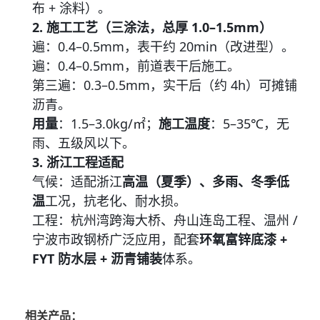
布 + 涂料）。
2. 施工工艺（三涂法，总厚 1.0–1.5mm）
遍：0.4–0.5mm，表干约 20min（改进型）。
遍：0.4–0.5mm，前道表干后施工。
第三遍：0.3–0.5mm，实干后（约 4h）可摊铺
沥青。
用量
：1.5–3.0kg/㎡；
施工温度
：5–35℃，无
雨、五级风以下。
3. 浙江工程适配
气候：适配浙江
高温（夏季）、多雨、冬季低
温
工况，抗老化、耐水损。
工程：杭州湾跨海大桥、舟山连岛工程、温州 /
宁波市政钢桥广泛应用，配套
环氧富锌底漆 +
FYT 防水层 + 沥青铺装
体系。
相关产品：