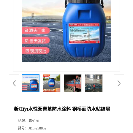
浙江fyt水性沥青基防水涂料 钢桥面防水粘结层
品牌：
嘉佰丽
货号：
JBL-258852