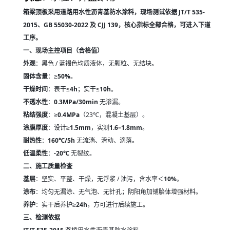
箱梁顶板采用
道路用水性沥青基防水涂料
，现场测试依据
JT/T 535-
2015
、
GB 55030-2022
及
CJJ 139
，核心指标全部合格，可进入下道
工序。
一、现场主控项目（合格值）
外观
：黑色 / 蓝褐色均质液体，无颗粒、无结块。
固体含量
：≥
50%
。
干燥时间
：表干≤
4h
；实干≤
10h
。
不透水性
：
0.3MPa/30min
无渗漏。
粘结强度
：≥
0.4MPa
（23℃，混凝土基层）。
涂膜厚度
：设计≥
1.5mm
，实测
1.6–1.8mm
。
耐热性
：
160℃/5h
无流淌、滑动、滴落。
低温柔性
：
-20℃
无裂纹。
二、施工质量检查
基层
：坚实、平整、干燥，无浮浆 / 油污，含水率＜
10%
。
涂布
：均匀无漏涂、无气泡、无针孔；阴阳角加铺胎体增强材料。
养护
：实干后养护≥
24h
，方可进行后续施工。
三、检测依据