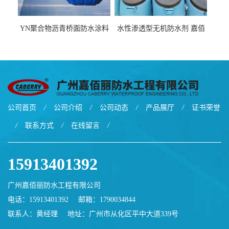
YN聚合物沥青桥面防水涂料
水性渗透型无机防水剂 嘉佰
厂家包运费
丽道桥用防水层涂料阜阳本
地厂家价格
公司首页
/
公司介绍
/
公司动态
/
产品展厅
/
证书荣誉
/
联系方式
/
在线留言
/
15913401392
广州嘉佰丽防水工程有限公司
电话：15913401392
邮箱：
1790034844
联系人：黄经理
地址：广州市从化区平中大道339号