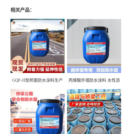
相关产品：
GQF-II型桥面防水涂料生产
丙烯酸外墙防水涂料 水性沥
厂家、嘉佰丽防水材料一手
青基防水涂料出口外贸实地
货源
厂家