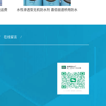
包运费
水性渗透型无机防水剂 嘉佰丽道桥用防水
层涂料阜阳本地厂家价格
/
在线留言
/