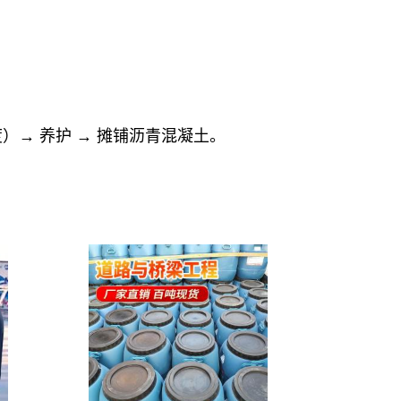
）→ 养护 → 摊铺沥青混凝土。