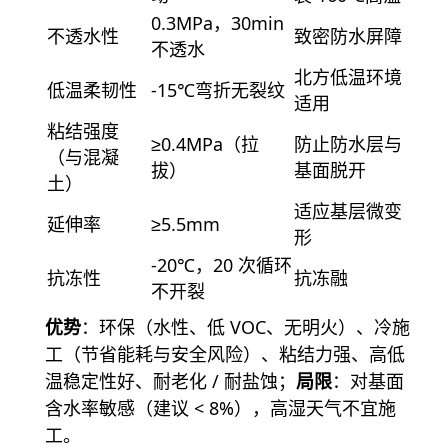
0.3MPa，30min
不透水性
致密防水屏障
不透水
北方低温环境
低温柔韧性
-15℃弯折无裂纹
适用
粘结强度
≥0.4MPa（拉
防止防水层与
（与混凝
拔）
基面脱开
土）
适应基层微变
延伸率
≥5.5mm
形
-20℃，20 次循环
抗冻性
抗冻融
不开裂
优势
：环保（水性、低 VOC、无明火）、冷施
工（节省能耗与安全风险）、粘结力强、高低
温稳定性好、耐老化 / 耐盐蚀；
局限
：对基面
含水率敏感（建议 < 8%），高湿天气不宜施
工。