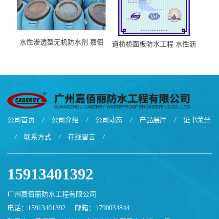
水性渗透型无机防水剂 嘉佰
道桥桥面板防水工程 水性沥
丽道桥用防水层涂料阜阳本
青基防水涂料工厂当天发货
地厂家价格
公司首页
/
公司介绍
/
公司动态
/
产品展厅
/
证书荣誉
/
联系方式
/
在线留言
/
15913401392
广州嘉佰丽防水工程有限公司
电话：15913401392
邮箱：
1790034844