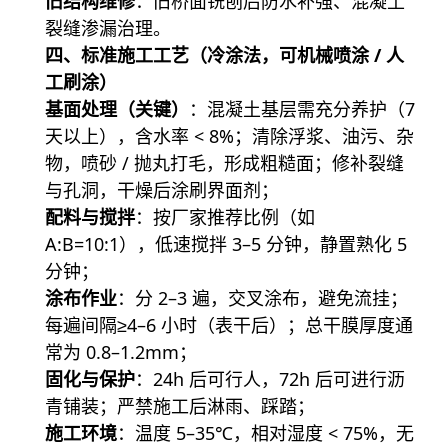
旧结构维修
：旧桥面铣刨后防水补强、混凝土
裂缝渗漏治理。
四、标准施工工艺（冷涂法，可机械喷涂 / 人
工刷涂）
基面处理（关键）
：混凝土基层需充分养护（7
天以上），含水率 < 8%；清除浮浆、油污、杂
物，喷砂 / 抛丸打毛，形成粗糙面；修补裂缝
与孔洞，干燥后涂刷界面剂；
配料与搅拌
：按厂家推荐比例（如
A:B=10:1），低速搅拌 3–5 分钟，静置熟化 5
分钟；
涂布作业
：分 2–3 遍，交叉涂布，避免流挂；
每遍间隔≥4–6 小时（表干后）；总干膜厚度通
常为 0.8–1.2mm；
固化与保护
：24h 后可行人，72h 后可进行沥
青铺装；严禁施工后淋雨、踩踏；
施工环境
：温度 5–35℃，相对湿度 < 75%，无