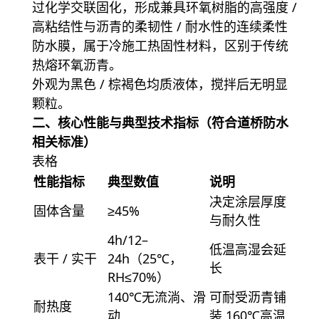
过化学交联固化，形成兼具环氧树脂的高强度 /
高粘结性与沥青的柔韧性 / 耐水性的连续柔性
防水膜，属于冷施工热固性材料，区别于传统
热熔环氧沥青。
外观为黑色 / 棕褐色均质液体，搅拌后无明显
颗粒。
二、核心性能与典型技术指标（符合道桥防水
相关标准）
表格
性能指标
典型数值
说明
决定涂层厚度
固体含量
≥45%
与耐久性
4h/12–
低温高湿会延
表干 / 实干
24h（25℃，
长
RH≤70%）
140℃无流淌、滑
可耐受沥青铺
耐热度
动
装 160℃高温