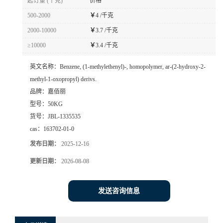
起订量 (千克)
价格
500-2000
￥
4 /千克
2000-10000
￥
3.7 /千克
≥10000
￥
3.4 /千克
英文名称：
Benzene, (1-methylethenyl)-, homopolymer, ar-(2-hydroxy-2-
methyl-1-oxopropyl) derivs.
品牌：
嘉佰丽
型号：
50KG
货号：
JBL-1335535
cas：
163702-01-0
发布日期：
2025-12-16
更新日期：
2026-08-08
发送咨询信息