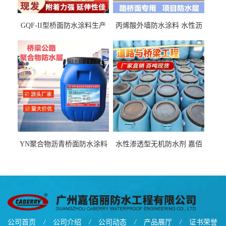
GQF-II型桥面防水涂料生产
丙烯酸外墙防水涂料 水性沥
厂家、嘉佰丽防水材料一手
青基防水涂料出口外贸实地
货源
厂家
YN聚合物沥青桥面防水涂料
水性渗透型无机防水剂 嘉佰
厂家包运费
丽道桥用防水层涂料阜阳本
地厂家价格
公司首页
/
公司介绍
/
公司动态
/
产品展厅
/
证书荣誉