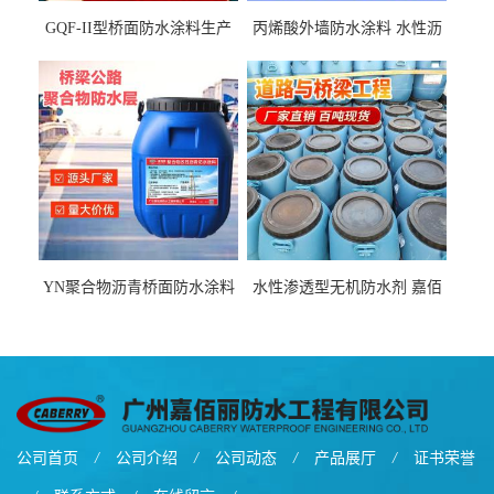
GQF-II型桥面防水涂料生产
丙烯酸外墙防水涂料 水性沥
厂家、嘉佰丽防水材料一手
青基防水涂料出口外贸实地
货源
厂家
YN聚合物沥青桥面防水涂料
水性渗透型无机防水剂 嘉佰
厂家包运费
丽道桥用防水层涂料阜阳本
地厂家价格
公司首页
/
公司介绍
/
公司动态
/
产品展厅
/
证书荣誉