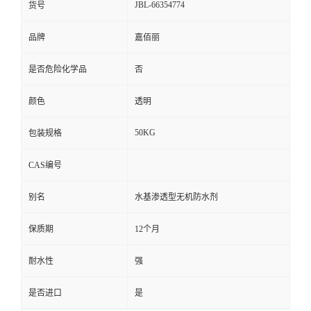
JBL-66354774
货号
品牌
嘉佰丽
是否危险化学品
否
颜色
透明
50KG
包装规格
CAS编号
别名
水基渗透型无机防水剂
保质期
12个月
耐水性
强
是否进口
是