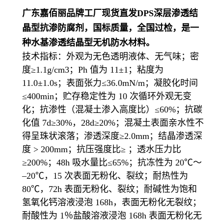
广东嘉佰丽品牌工厂现货直发
DPS深层渗透结
晶型抗渗防腐剂，国标质量，全国过检，是一
种水基渗透结晶型无机防水材料。
技术指标
：外观为无色透明液体、无气味；密
度≥1.1g/cm3；Ph 值为 11±1；粘度为
11.0±1.0s；表面张力≤36.0mN/m；凝胶化时间
≤400min；贮存稳定性为 10 次循环外观无变
化；抗渗性（混凝土渗入高度比）≤60%；抗碳
化值 7d≥30%，28d≥20%；混凝土表面亲水性不
得呈珠状滚落；渗透深度≥2.0mm；结晶渗透深
度 > 200mm；抗压强度比≥ ；透水压力比
≥200%；48h 吸水量比≤65%；抗冻性为 20℃～
–20℃，15 次表面无粉化、裂纹；耐热性为
80℃，72h 表面无粉化、裂纹；耐碱性为饱和
氢氧化钙溶液浸泡 168h，表面无粉化无裂纹；
耐酸性为 1％盐酸溶液浸泡 168h 表面无粉化无