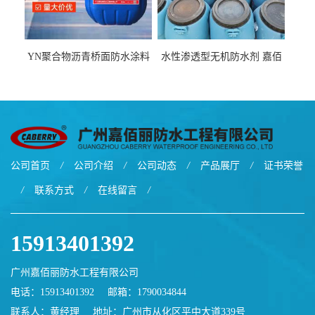
YN聚合物沥青桥面防水涂料
水性渗透型无机防水剂 嘉佰
厂家包运费
丽道桥用防水层涂料阜阳本
地厂家价格
公司首页
/
公司介绍
/
公司动态
/
产品展厅
/
证书荣誉
/
联系方式
/
在线留言
/
15913401392
广州嘉佰丽防水工程有限公司
电话：15913401392
邮箱：
1790034844
联系人：黄经理
地址：广州市从化区平中大道339号