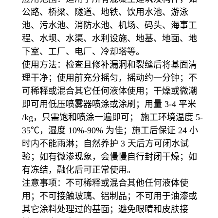
公路、桥梁、隧道、地铁、饮用水池、游泳
池、污水池、消防水池、机场、码头、海事工
程、水坝、水渠、水利设施、地基、地面、地
下室、工厂、电厂、冷却塔等。
使用方法
：检查且修补漏洞和裂缝后将基面清
理干净；使用前充分摇匀，摇动约一分钟；不
可稀释或混合其它任何液体使用；干燥或微潮
即可用低压喷雾器喷涂或涂刷；用量 3-4 平米
/kg，只需饱和喷涂一遍即可； 施工环境温度 5-
35℃，湿度 10%-90% 为佳；施工后保证 24 小
时内不能雨淋；自然养护 3 天后方可闭水试
验；如有微渗现象，会慢慢自行封闭干燥；如
有冻结，融化后可正常使用。
注意事项
：不可稀释或混合其他任何液体使
用；不可接触玻璃、铝制品；不可用于油漆或
其它涂料处理过的基面；避免眼睛和皮肤接